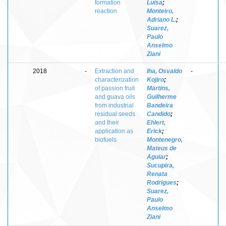
formation
Luisa
;
reaction
Monteiro,
Adriano L.
;
Suarez,
Paulo
Anselmo
Ziani
2018
-
Extraction and
Iha, Osvaldo
-
characterization
Kojiro
;
of passion fruit
Martins,
and guava oils
Guilherme
from industrial
Bandeira
residual seeds
Candido
;
and their
Ehlert,
application as
Erick
;
biofuels
Montenegro,
Mateus de
Aguiar
;
Sucupira,
Renata
Rodrigues
;
Suarez,
Paulo
Anselmo
Ziani