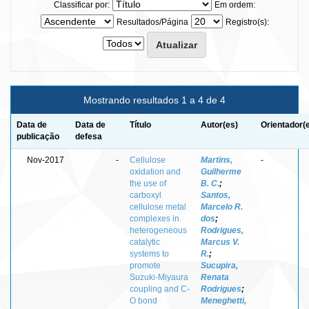
Classificar por:
Em ordem:
Resultados/Página
Registro(s):
Mostrando resultados 1 a 4 de 4
Data de
Data de
Título
Autor(es)
Orientador(
publicação
defesa
Nov-2017
-
Cellulose
Martins,
-
oxidation and
Guilherme
the use of
B. C.
;
carboxyl
Santos,
cellulose metal
Marcelo R.
complexes in
dos
;
heterogeneous
Rodrigues,
catalytic
Marcus V.
systems to
R.
;
promote
Sucupira,
Suzuki-Miyaura
Renata
coupling and C-
Rodrigues
;
O bond
Meneghetti,