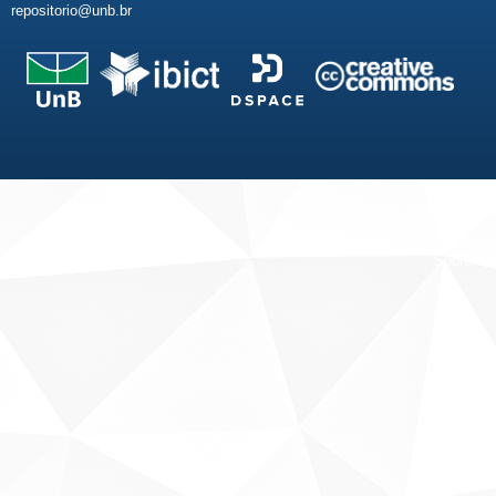
repositorio@unb.br
Fale conosco
Sobre