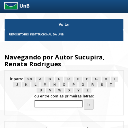
Skip
Voltar
navigation
REPOSITÓRIO INSTITUCIONAL DA UNB
Navegando por Autor Sucupira,
Renata Rodrigues
Ir para:
0-9
A
B
C
D
E
F
G
H
I
J
K
L
M
N
O
P
Q
R
S
T
U
V
W
X
Y
Z
ou entre com as primeiras letras: