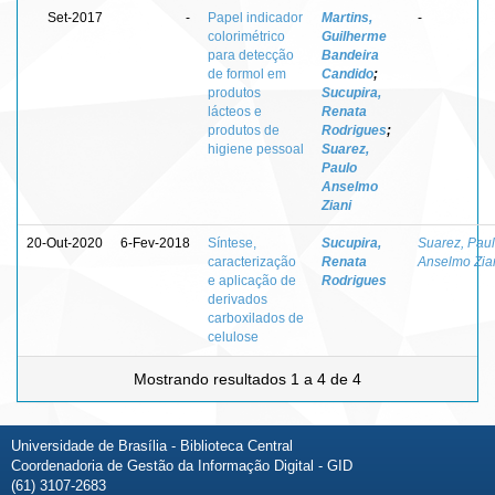
Set-2017
-
Papel indicador
Martins,
-
colorimétrico
Guilherme
para detecção
Bandeira
de formol em
Candido
;
produtos
Sucupira,
lácteos e
Renata
produtos de
Rodrigues
;
higiene pessoal
Suarez,
Paulo
Anselmo
Ziani
20-Out-2020
6-Fev-2018
Síntese,
Sucupira,
Suarez, Pau
caracterização
Renata
Anselmo Zia
e aplicação de
Rodrigues
derivados
carboxilados de
celulose
Mostrando resultados 1 a 4 de 4
Universidade de Brasília - Biblioteca Central
Coordenadoria de Gestão da Informação Digital - GID
(61) 3107-2683