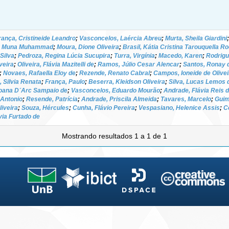
rança, Cristineide Leandro
;
Vasconcelos, Laércia Abreu
;
Murta, Sheila Giardini
, Muna Muhammad
;
Moura, Dione Oliveira
;
Brasil, Kátia Cristina Tarouquella R
Silva
;
Pedroza, Regina Lúcia Sucupira
;
Turra, Virgínia
;
Macedo, Karen
;
Rodrigu
veira
;
Oliveira, Flávia Mazitelli de
;
Ramos, Júlio Cesar Alencar
;
Santos, Ronay 
;
Novaes, Rafaella Eloy de
;
Rezende, Renato Cabral
;
Campos, Ioneide de Olivei
, Silvia Renata
;
França, Paulo
;
Beserra, Kleidson Oliveira
;
Silva, Lucas Lemos 
oana D´Arc Sampaio de
;
Vasconcelos, Eduardo Mourão
;
Andrade, Flávia Reis 
é Antonio
;
Resende, Patrícia
;
Andrade, Priscila Almeida
;
Tavares, Marcelo
;
Guim
iveira
;
Souza, Hércules
;
Cunha, Flávio Pereira
;
Vespasiano, Helenice Assis
;
C
via Furtado de
Mostrando resultados 1 a 1 de 1