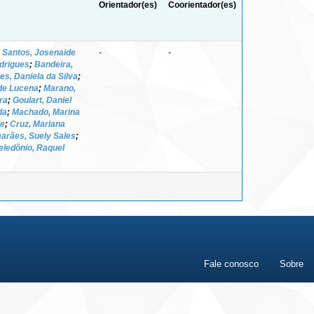
Orientador(es)
Coorientador(es)
;
Santos, Josenaide
-
-
odrigues
;
Bandeira,
es, Daniela da Silva
;
de Lucena
;
Marano,
ra
;
Goulart, Daniel
da
;
Machado, Marina
de
;
Cruz, Mariana
arães, Suely Sales
;
eledônio, Raquel
Fale conosco
Sobre