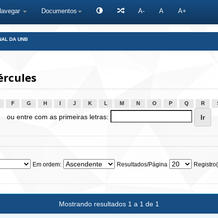
Navegar
Documentos
A-
A
A+
NAL DA UNB
ércules
F
G
H
I
J
K
L
M
N
O
P
Q
R
ou entre com as primeiras letras:
Em ordem:
Resultados/Página
Registro(
Mostrando resultados 1 a 1 de 1