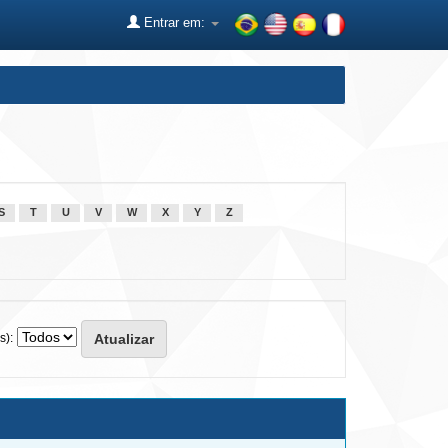
Entrar em:
S
T
U
V
W
X
Y
Z
s):