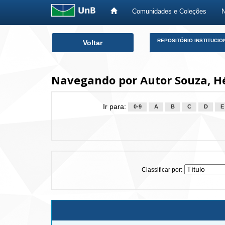
Comunidades e Coleções
Skip
REPOSITÓRIO INSTITUCIO
Voltar
navigation
Navegando por Autor Souza, H
Ir para:
0-9
A
B
C
D
E
Classificar por: