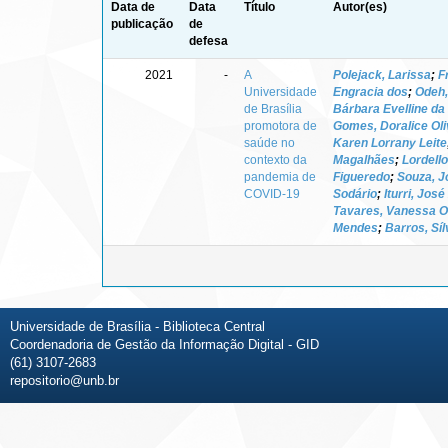
Data de
Data
Título
Autor(es)
publicação
de
defesa
2021
-
A
Polejack, Larissa
;
F
Universidade
Engracia dos
;
Odeh
de Brasília
Bárbara Evelline da 
promotora de
Gomes, Doralice Oli
saúde no
Karen Lorrany Leite
contexto da
Magalhães
;
Lordello
pandemia de
Figueredo
;
Souza, J
COVID-19
Sodário
;
Iturri, Jos
Tavares, Vanessa Ol
Mendes
;
Barros, Síl
Universidade de Brasília - Biblioteca Central
Coordenadoria de Gestão da Informação Digital - GID
(61) 3107-2683
repositorio@unb.br