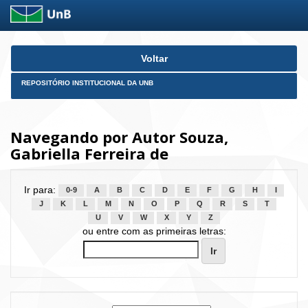
Skip
Voltar
navigation
REPOSITÓRIO INSTITUCIONAL DA UNB
Navegando por Autor Souza,
Gabriella Ferreira de
Ir para:
0-9
A
B
C
D
E
F
G
H
I
J
K
L
M
N
O
P
Q
R
S
T
U
V
W
X
Y
Z
ou entre com as primeiras letras: