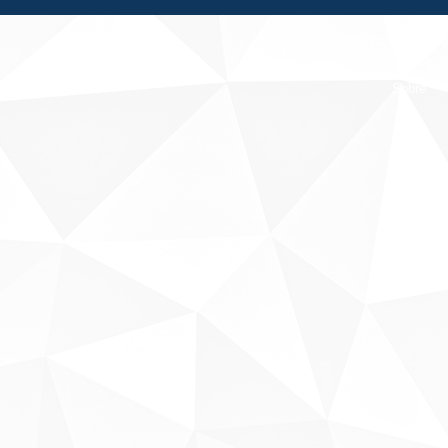
Fale conosco
Sobre