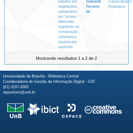
estudos em
Gabriella
Cássia Beatriz
vegetações
Ferreira
Rodrigues
campestres
de
de Cerrado :
diferentes
trajetórias na
composição,
cobertura e
riqueza das
espécies
Mostrando resultados 1 a 2 de 2
Universidade de Brasília - Biblioteca Central
Coordenadoria de Gestão da Informação Digital - GID
(61) 3107-2683
repositorio@unb.br