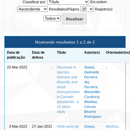
Classificar por:
Em ordem:
Resultados/Página
Registro(s):
Mostrando resultados 1 a 2 de 2
Data de
Data de
Título
Autor(es)
Orientador(es)
publicação
defesa
25-Mai-2022
-
Decrease in
Souza,
-
species
Gabriella
richness and
Ferreira
diversity, and
de
;
shrub
Ferreira,
encroachment
Maxmiller
in Cerrado
Cardoso
;
grasslands : a
Munhoz,
20 years
Cássia
study
Beatriz
Rodrigues
3-Mai-2022
27-Jan-2022
Vinte anos de
Souza,
Munhoz,