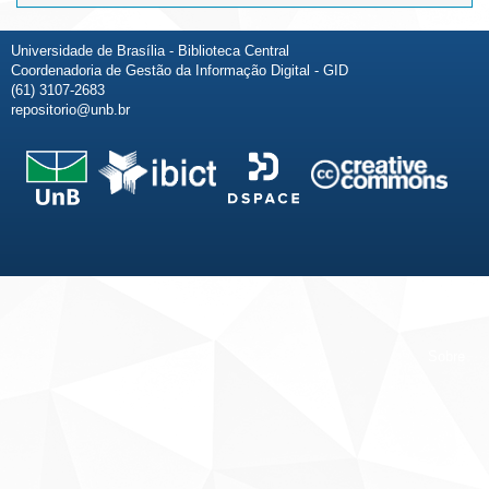
Universidade de Brasília - Biblioteca Central
Coordenadoria de Gestão da Informação Digital - GID
(61) 3107-2683
repositorio@unb.br
Fale conosco
Sobre