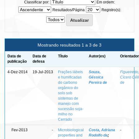
Classificar por:
Em ordem:
Resultados/Página
Registro(s):
Mostrando resultados 1 a 3 de 3
Data de
Data de
Título
Autor(es)
Orientador
publicação
defesa
4-Dez-2014
19-Jul-2013
Frações lábeis
Souza,
Figueiredo
e humificadas
Géssica
Cícero Cél
do carbono
Pereira de
de
orgânico do
solo sob
sistemas de
manejo com
sucessão soja-
milho no
Cerrado
Fev-2013
-
Microbiological
Costa, Adriana
-
properties and
Rodolfo da
;