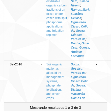
oxidizable
Sato, Juliana
organic carbon
Hiromi
;
fractions of an
Ramos, Maria
oxisol under
Lucrécia
coffee with split
Gerosa
;
phosphorus
Figueiredo,
applications
Cícero Célio
and irrigation
de
;
Souza,
regimes
Géssica
Pereira de
;
Rocha, Omar
Cruz
;
Guerra,
Antônio
Fernando
Set-2016
-
Soil organic
Souza,
-
matter as
Géssica
affected by
Pereira de
;
management
Figueiredo,
systems,
Cícero Célio
phosphate
de
;
Sousa,
fertilization,
Djalma
and cover
Martinhão
crops
Gomes de
Mostrando resultados 1 a 3 de 3