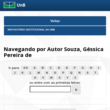
Skip
Voltar
navigation
REPOSITÓRIO INSTITUCIONAL DA UNB
Navegando por Autor Souza, Géssica
Pereira de
Ir para:
0-9
A
B
C
D
E
F
G
H
I
J
K
L
M
N
O
P
Q
R
S
T
U
V
W
X
Y
Z
ou entre com as primeiras letras: