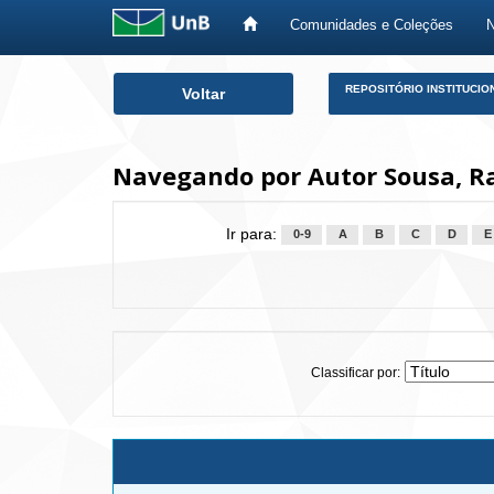
Comunidades e Coleções
Skip
REPOSITÓRIO INSTITUCIO
Voltar
navigation
Navegando por Autor Sousa, R
Ir para:
0-9
A
B
C
D
E
Classificar por: