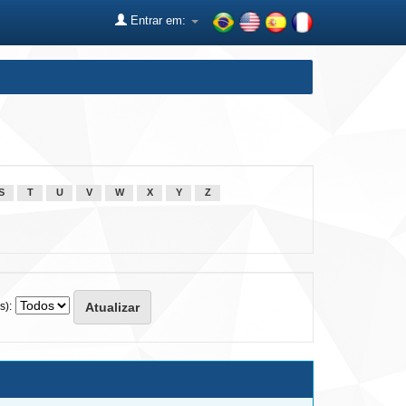
Entrar em:
S
T
U
V
W
X
Y
Z
s):