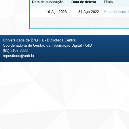
Data de publicação
Data de defesa
Título
16-Ago-2023
31-Ago-2022
Metamorfoses do
Universidade de Brasília - Biblioteca Central
Coordenadoria de Gestão da Informação Digital - GID
(61) 3107-2683
repositorio@unb.br