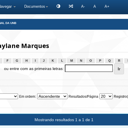
Navegar
Documentos
A-
A
A+
NAL DA UNB
aylane Marques
F
G
H
I
J
K
L
M
N
O
P
Q
R
ou entre com as primeiras letras:
Em ordem:
Resultados/Página
Registro(
Mostrando resultados 1 a 1 de 1