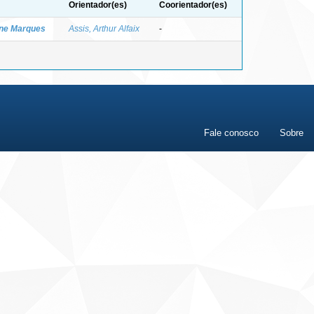
Orientador(es)
Coorientador(es)
ane Marques
Assis, Arthur Alfaix
-
Fale conosco
Sobre