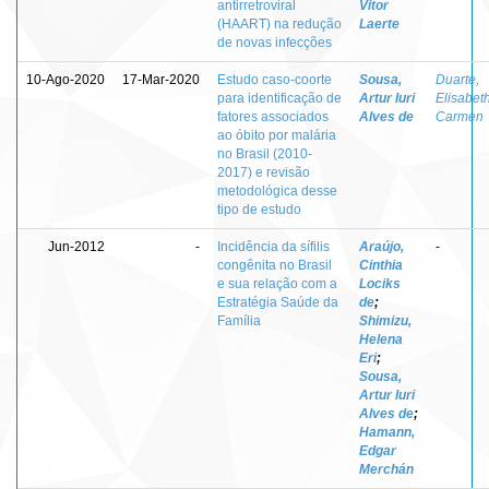
antirretroviral
Vitor
(HAART) na redução
Laerte
de novas infecções
10-Ago-2020
17-Mar-2020
Estudo caso-coorte
Sousa,
Duarte,
para identificação de
Artur Iuri
Elisabet
fatores associados
Alves de
Carmen
ao óbito por malária
no Brasil (2010-
2017) e revisão
metodológica desse
tipo de estudo
Jun-2012
-
Incidência da sífilis
Araújo,
-
congênita no Brasil
Cinthia
e sua relação com a
Lociks
Estratégia Saúde da
de
;
Família
Shimizu,
Helena
Eri
;
Sousa,
Artur Iuri
Alves de
;
Hamann,
Edgar
Merchán