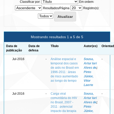
Classificar por:
Em ordem:
Resultados/Página
Registro(s):
Mostrando resultados 1 a 5 de 5
Data de
Data de
Título
Autor(es)
Orientad
publicação
defesa
Jul-2016
-
Análise espacial e
Sousa,
-
temporal dos casos
Artur Iuri
de aids no Brasil em
Alves de
;
1996-2011 : áreas
Pinto
de risco aumentado
Júnior,
ao longo do tempo
Vitor
Laerte
Jul-2016
-
Carga viral
Sousa,
-
comunitária do HIV
Artur Iuri
no Brasil, 2007 -
Alves de
;
2011 : potencial
Pinto
impacto da terapia
Júnior,