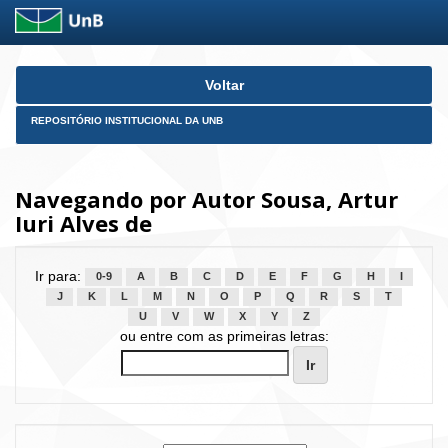
Skip
Voltar
navigation
REPOSITÓRIO INSTITUCIONAL DA UNB
Navegando por Autor Sousa, Artur
Iuri Alves de
Ir para:
0-9
A
B
C
D
E
F
G
H
I
J
K
L
M
N
O
P
Q
R
S
T
U
V
W
X
Y
Z
ou entre com as primeiras letras: