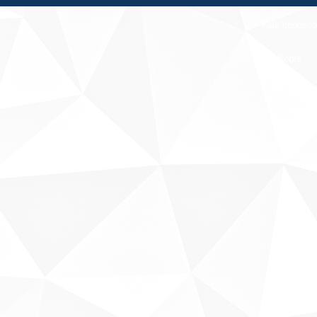
Fale conosco
Sobre