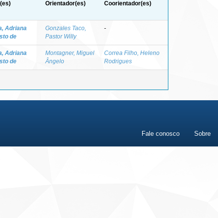
(es)
Orientador(es)
Coorientador(es)
, Adriana
Gonzales Taco,
-
sto de
Pastor Willy
, Adriana
Montagner, Miguel
Correa Filho, Heleno
sto de
Ângelo
Rodrigues
Fale conosco
Sobre