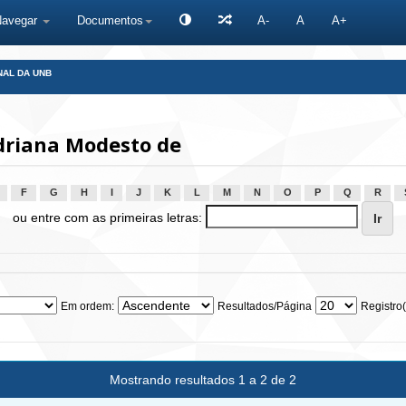
Navegar
Documentos
A-
A
A+
NAL DA UNB
driana Modesto de
F
G
H
I
J
K
L
M
N
O
P
Q
R
ou entre com as primeiras letras:
Em ordem:
Resultados/Página
Registro(
Mostrando resultados 1 a 2 de 2