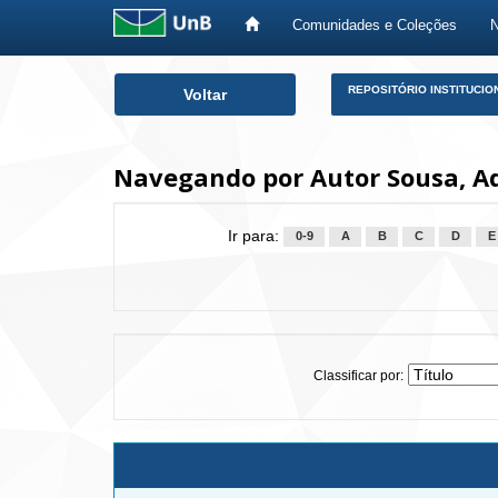
Comunidades e Coleções
Skip
REPOSITÓRIO INSTITUCIO
Voltar
navigation
Navegando por Autor Sousa, A
Ir para:
0-9
A
B
C
D
E
Classificar por: