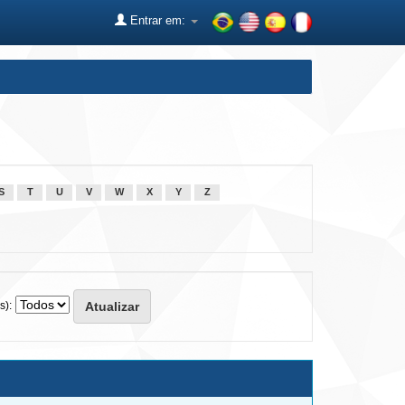
Entrar em:
S
T
U
V
W
X
Y
Z
s):