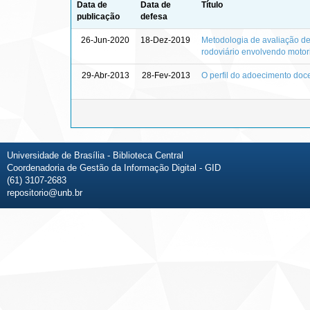
Data de
Data de
Título
publicação
defesa
26-Jun-2020
18-Dez-2019
Metodologia de avaliação de
rodoviário envolvendo motor
29-Abr-2013
28-Fev-2013
O perfil do adoecimento doc
Universidade de Brasília - Biblioteca Central
Coordenadoria de Gestão da Informação Digital - GID
(61) 3107-2683
repositorio@unb.br