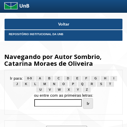
Skip
Voltar
navigation
REPOSITÓRIO INSTITUCIONAL DA UNB
Navegando por Autor Sombrio,
Catarina Moraes de Oliveira
Ir para:
0-9
A
B
C
D
E
F
G
H
I
J
K
L
M
N
O
P
Q
R
S
T
U
V
W
X
Y
Z
ou entre com as primeiras letras: