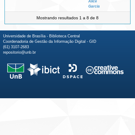
Alice
Garcia
Mostrando resultados 1 a 8 de 8
Universidade de Brasília - Biblioteca Central
Coordenadoria de Gestão da Informação Digital - GID
(61) 3107-2683
repositorio@unb.br
Fale conosco
Sobre