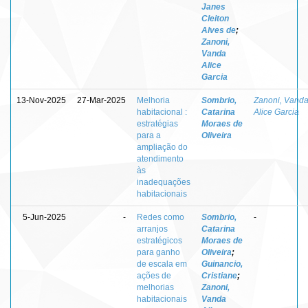
Janes
Cleiton
Alves de
;
Zanoni,
Vanda
Alice
Garcia
13-Nov-2025
27-Mar-2025
Melhoria
Sombrio,
Zanoni, Vand
habitacional :
Catarina
Alice Garcia
estratégias
Moraes de
para a
Oliveira
ampliação do
atendimento
às
inadequações
habitacionais
5-Jun-2025
-
Redes como
Sombrio,
-
arranjos
Catarina
estratégicos
Moraes de
para ganho
Oliveira
;
de escala em
Guinancio,
ações de
Cristiane
;
melhorias
Zanoni,
habitacionais
Vanda