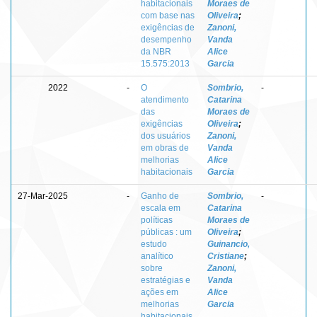
habitacionais
Moraes de
com base nas
Oliveira
;
exigências de
Zanoni,
desempenho
Vanda
da NBR
Alice
15.575:2013
Garcia
2022
-
O
Sombrio,
-
atendimento
Catarina
das
Moraes de
exigências
Oliveira
;
dos usuários
Zanoni,
em obras de
Vanda
melhorias
Alice
habitacionais
Garcia
27-Mar-2025
-
Ganho de
Sombrio,
-
escala em
Catarina
políticas
Moraes de
públicas : um
Oliveira
;
estudo
Guinancio,
analítico
Cristiane
;
sobre
Zanoni,
estratégias e
Vanda
ações em
Alice
melhorias
Garcia
habitacionais