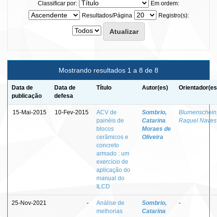
Classificar por:
Em ordem:
Resultados/Página
Registro(s):
Mostrando resultados 1 a 8 de 8
Data de
Data de
Título
Autor(es)
Orientador(es
publicação
defesa
15-Mai-2015
10-Fev-2015
ACV de
Sombrio,
Blumenschein
painéis de
Catarina
Raquel Naves
blocos
Moraes de
cerâmicos e
Oliveira
concreto
armado : um
exercício de
aplicação do
manual do
ILCD
25-Nov-2021
-
Análise de
Sombrio,
-
melhorias
Catarina