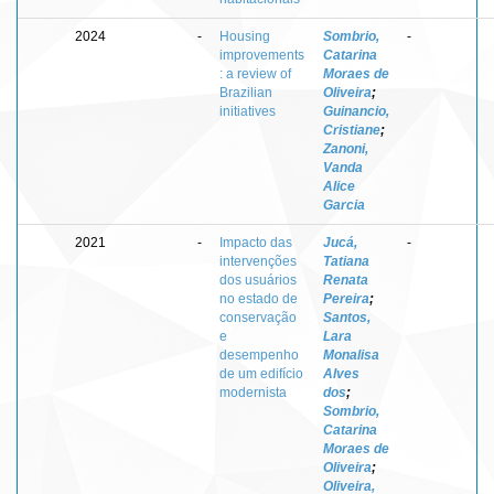
2024
-
Housing
Sombrio,
-
improvements
Catarina
: a review of
Moraes de
Brazilian
Oliveira
;
initiatives
Guinancio,
Cristiane
;
Zanoni,
Vanda
Alice
Garcia
2021
-
Impacto das
Jucá,
-
intervenções
Tatiana
dos usuários
Renata
no estado de
Pereira
;
conservação
Santos,
e
Lara
desempenho
Monalisa
de um edifício
Alves
modernista
dos
;
Sombrio,
Catarina
Moraes de
Oliveira
;
Oliveira,