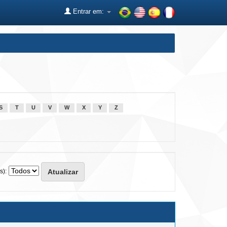
Entrar em:
S
T
U
V
W
X
Y
Z
s):