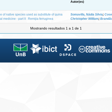
Autor(es)
 of native species used as substitute of quina
Somavilla, Nádia Sílvia
;
Cose
al medicine - part II : Remijia ferruginea
Christopher William
;
Brandão,
Mostrando resultados 1 a 1 de 1