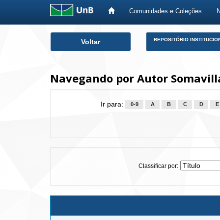
Comunidades e Coleções
Skip
REPOSITÓRIO INSTITUCIO
Voltar
navigation
Navegando por Autor Somavilla
Ir para:
0-9
A
B
C
D
E
Classificar por: