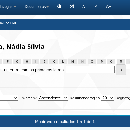
Navegar
Documentos
A-
A
A+
NAL DA UNB
, Nádia Sílvia
F
G
H
I
J
K
L
M
N
O
P
Q
R
ou entre com as primeiras letras:
Em ordem:
Resultados/Página
Registro(
Mostrando resultados 1 a 1 de 1