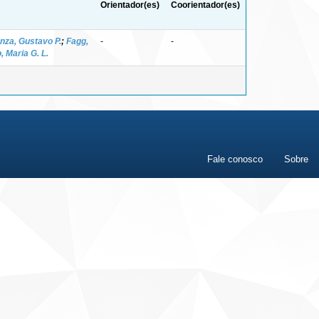
Orientador(es)
Coorientador(es)
nza, Gustavo P.
;
Fagg,
-
-
 Maria G. L.
Fale conosco
Sobre