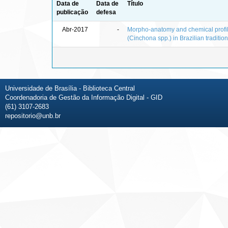
Data de
Data de
Título
publicação
defesa
Abr-2017
-
Morpho-anatomy and chemical profile
(Cinchona spp.) in Brazilian tradition
Universidade de Brasília - Biblioteca Central
Coordenadoria de Gestão da Informação Digital - GID
(61) 3107-2683
repositorio@unb.br