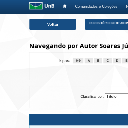
Comunidades e Coleções
Skip
REPOSITÓRIO INSTITUCIO
Voltar
navigation
Navegando por Autor Soares Jún
Ir para:
0-9
A
B
C
D
E
Classificar por: