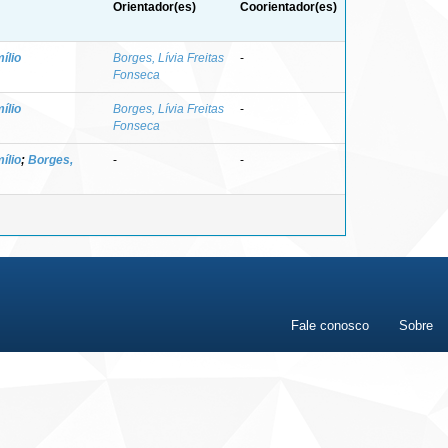
Orientador(es)
Coorientador(es)
ílio
Borges, Lívia Freitas
-
Fonseca
ílio
Borges, Lívia Freitas
-
Fonseca
ílio
;
Borges,
-
-
Fale conosco
Sobre