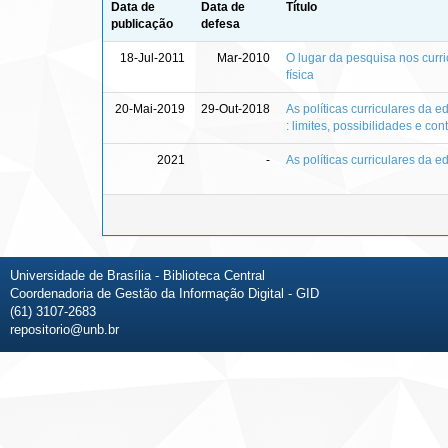
Data de
Data de
Título
publicação
defesa
18-Jul-2011
Mar-2010
O lugar da pesquisa nos curr
física
20-Mai-2019
29-Out-2018
As políticas curriculares da 
: limites, possibilidades e con
2021
-
As políticas curriculares da 
Universidade de Brasília - Biblioteca Central
Coordenadoria de Gestão da Informação Digital - GID
(61) 3107-2683
repositorio@unb.br