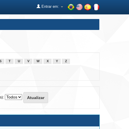
Entrar em:
S
T
U
V
W
X
Y
Z
s):