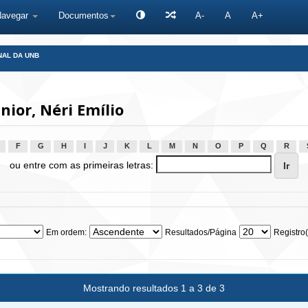
Navegar
Documentos
A-
A
A+
NAL DA UNB
ior, Néri Emílio
F
G
H
I
J
K
L
M
N
O
P
Q
R
ou entre com as primeiras letras:
Em ordem:
Resultados/Página
Registro(
Mostrando resultados 1 a 3 de 3