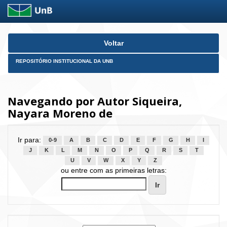
Skip
Voltar
navigation
REPOSITÓRIO INSTITUCIONAL DA UNB
Navegando por Autor Siqueira,
Nayara Moreno de
Ir para:
0-9
A
B
C
D
E
F
G
H
I
J
K
L
M
N
O
P
Q
R
S
T
U
V
W
X
Y
Z
ou entre com as primeiras letras: