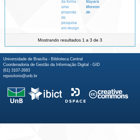
da forma :
Nayara
uma
Moreno
proposta
de
de
pesquisa
em design
Mostrando resultados 1 a 3 de 3
Universidade de Brasília - Biblioteca Central
Coordenadoria de Gestão da Informação Digital - GID
(61) 3107-2683
repositorio@unb.br
Fale conosco