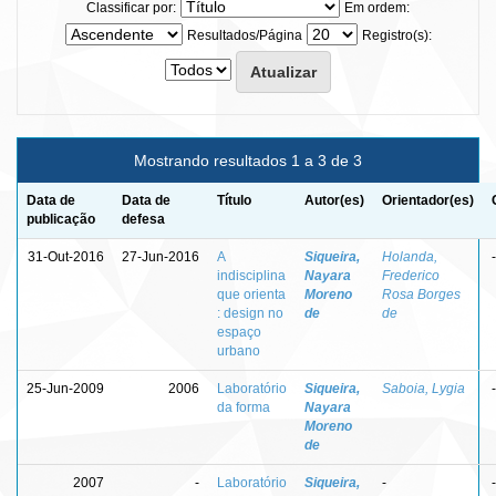
Classificar por:
Em ordem:
Resultados/Página
Registro(s):
Mostrando resultados 1 a 3 de 3
Data de
Data de
Título
Autor(es)
Orientador(es)
publicação
defesa
31-Out-2016
27-Jun-2016
A
Siqueira,
Holanda,
-
indisciplina
Nayara
Frederico
que orienta
Moreno
Rosa Borges
: design no
de
de
espaço
urbano
25-Jun-2009
2006
Laboratório
Siqueira,
Saboia, Lygia
-
da forma
Nayara
Moreno
de
2007
-
Laboratório
Siqueira,
-
-