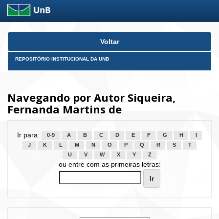
Skip
Voltar
navigation
REPOSITÓRIO INSTITUCIONAL DA UNB
Navegando por Autor Siqueira,
Fernanda Martins de
Ir para:
0-9
A
B
C
D
E
F
G
H
I
J
K
L
M
N
O
P
Q
R
S
T
U
V
W
X
Y
Z
ou entre com as primeiras letras: