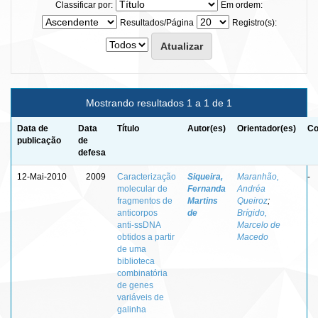
Classificar por:
Em ordem:
Resultados/Página
Registro(s):
Mostrando resultados 1 a 1 de 1
Data de
Data
Título
Autor(es)
Orientador(es)
Co
publicação
de
defesa
12-Mai-2010
2009
Caracterização
Siqueira,
Maranhão,
-
molecular de
Fernanda
Andréa
fragmentos de
Martins
Queiroz
;
anticorpos
de
Brígido,
anti-ssDNA
Marcelo de
obtidos a partir
Macedo
de uma
biblioteca
combinatória
de genes
variáveis de
galinha