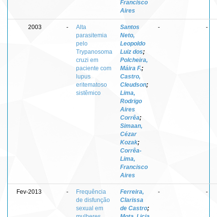
Francisco
Aires
2003
-
Alta
Santos
-
-
parasitemia
Neto,
pelo
Leopoldo
Trypanosoma
Luiz dos
;
cruzi em
Polcheira,
paciente com
Máira F.
;
lupus
Castro,
eritematoso
Cleudson
;
sistêmico
Lima,
Rodrigo
Aires
Corrêa
;
Simaan,
Cézar
Kozak
;
Corrêa-
Lima,
Francisco
Aires
Fev-2013
-
Frequência
Ferreira,
-
-
de disfunção
Clarissa
sexual em
de Castro
;
mulheres
Mota, Licia