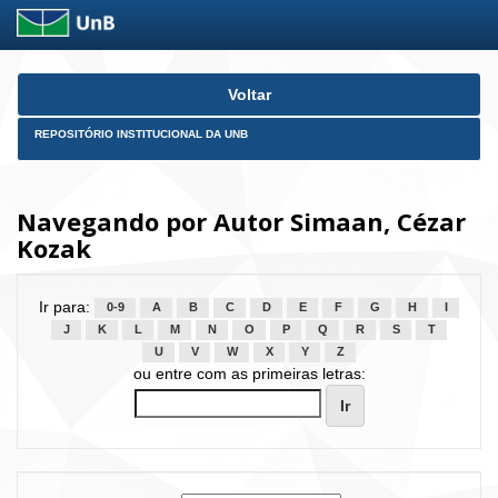
Skip
Voltar
navigation
REPOSITÓRIO INSTITUCIONAL DA UNB
Navegando por Autor Simaan, Cézar
Kozak
Ir para:
0-9
A
B
C
D
E
F
G
H
I
J
K
L
M
N
O
P
Q
R
S
T
U
V
W
X
Y
Z
ou entre com as primeiras letras: