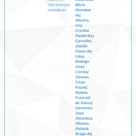
com doenças
Maria
reumáticas
Henrique
da
;
Oliveira,
Ana
Cristina
Vanderley
;
Carvalho,
Jozélio
Freire de
;
Lima,
Rodrigo
Aires
Corrêa
;
Simaan,
Cézar
Kozak
;
Rabelo,
Francieli
de Sousa
;
Sarmento,
José
Abrantes
;
Oliveira,
Rafaela
Braga de
;