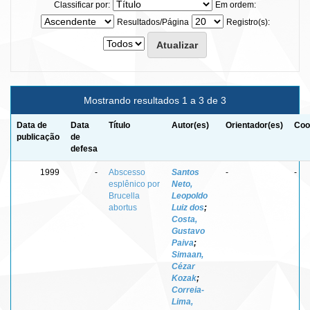
Classificar por:
Em ordem:
Resultados/Página
Registro(s):
Mostrando resultados 1 a 3 de 3
Data de
Data
Título
Autor(es)
Orientador(es)
Coo
publicação
de
defesa
1999
-
Abscesso
Santos
-
-
esplênico por
Neto,
Brucella
Leopoldo
abortus
Luiz dos
;
Costa,
Gustavo
Paiva
;
Simaan,
Cézar
Kozak
;
Correia-
Lima,