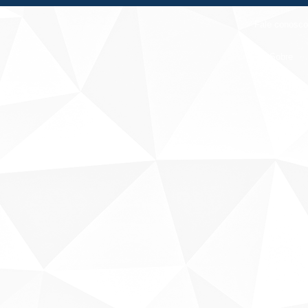
Fale conosco
Sobre