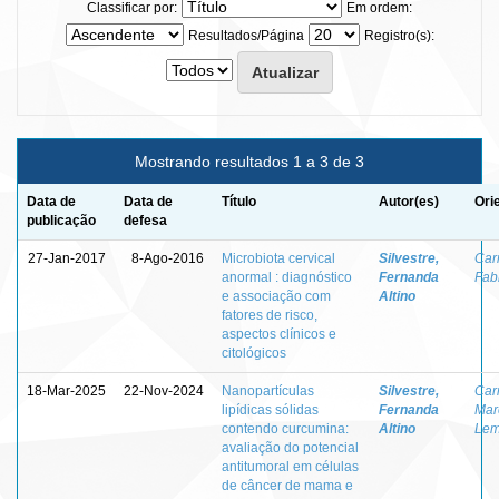
Classificar por:
Em ordem:
Resultados/Página
Registro(s):
Mostrando resultados 1 a 3 de 3
Data de
Data de
Título
Autor(es)
Ori
publicação
defesa
27-Jan-2017
8-Ago-2016
Microbiota cervical
Silvestre,
Car
anormal : diagnóstico
Fernanda
Fab
e associação com
Altino
fatores de risco,
aspectos clínicos e
citológicos
18-Mar-2025
22-Nov-2024
Nanopartículas
Silvestre,
Car
lipídicas sólidas
Fernanda
Mar
contendo curcumina:
Altino
Lem
avaliação do potencial
antitumoral em células
de câncer de mama e