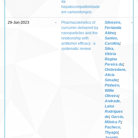
da
hepatocompatibilidade
em camundongos
29-Jun-2023
-
Pharmacokinetics of
Silvestre,
-
curcumin delivered by
Fernanda
nanoparticles and the
Altino
;
relationship with
Santos,
antitumor efficacy : a
Carolina
;
systematic review
Silva,
Vitória
Regina
Pereira da
;
Ombredane,
Alicia
Simalie
;
Pinheiro,
Willie
Oliveira
;
Andrade,
Laise
Rodrigues
de
;
Garcia,
Mônica P.
;
Pacheco,
Thyago
;
Joanitti,