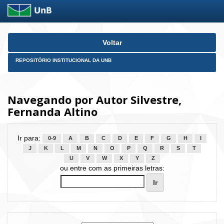
Skip
Voltar
navigation
REPOSITÓRIO INSTITUCIONAL DA UNB
Navegando por Autor Silvestre,
Fernanda Altino
Ir para:
0-9
A
B
C
D
E
F
G
H
I
J
K
L
M
N
O
P
Q
R
S
T
U
V
W
X
Y
Z
ou entre com as primeiras letras: