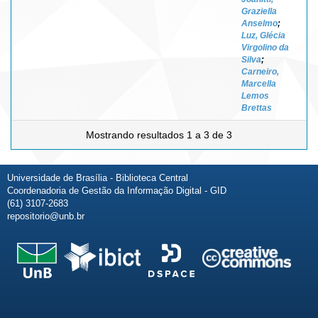
Graziella
Anselmo
;
Luz, Glécia
Virgolino da
Silva
;
Carneiro,
Marcella
Lemos
Brettas
Mostrando resultados 1 a 3 de 3
Universidade de Brasília - Biblioteca Central
Coordenadoria de Gestão da Informação Digital - GID
(61) 3107-2683
repositorio@unb.br