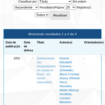
Classificar por:
Em ordem:
Resultados/Página
Registro(s):
Mostrando resultados 1 a 4 de 4
Data de
Data
Título
Autor(es)
Orientador(es)
publicação
de
defesa
2002
-
Epidemologia
Duarte,
-
das
Elisabeth
desigualdades
Carmen
;
em saúde no
Schneider,
Brasil : um
Maria Cristina
;
estudo
Sousa, Rômulo
exploratório
Paes
;
Ramalho,
Walter Massa
;
Sardinha,
Luciana
Monteiro