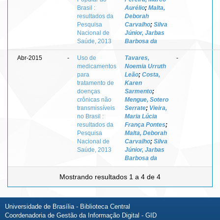
Brasil :
Aurélio
;
Malta,
resultados da
Deborah
Pesquisa
Carvalho
;
Silva
Nacional de
Júnior, Jarbas
Saúde, 2013
Barbosa da
Abr-2015
-
Uso de
Tavares,
-
medicamentos
Noemia Urruth
para
Leão
;
Costa,
tratamento de
Karen
doenças
Sarmento
;
crônicas não
Mengue, Sotero
transmissíveis
Serrate
;
Vieira,
no Brasil :
Maria Lúcia
resultados da
França Pontes
;
Pesquisa
Malta, Deborah
Nacional de
Carvalho
;
Silva
Saúde, 2013
Júnior, Jarbas
Barbosa da
Mostrando resultados 1 a 4 de 4
Universidade de Brasília - Biblioteca Central
Coordenadoria de Gestão da Informação Digital - GID