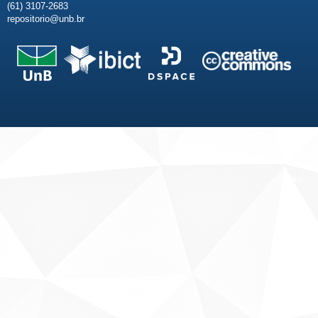
(61) 3107-2683
repositorio@unb.br
Fale conosco
Sobre