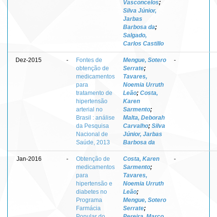
Vasconcelos
;
Silva Júnior,
Jarbas
Barbosa da
;
Salgado,
Carlos Castillo
Dez-2015
-
Fontes de
Mengue, Sotero
-
obtenção de
Serrate
;
medicamentos
Tavares,
para
Noemia Urruth
tratamento de
Leão
;
Costa,
hipertensão
Karen
arterial no
Sarmento
;
Brasil : análise
Malta, Deborah
da Pesquisa
Carvalho
;
Silva
Nacional de
Júnior, Jarbas
Saúde, 2013
Barbosa da
Jan-2016
-
Obtenção de
Costa, Karen
-
medicamentos
Sarmento
;
para
Tavares,
hipertensão e
Noemia Urruth
diabetes no
Leão
;
Programa
Mengue, Sotero
Farmácia
Serrate
;
Popular do
Pereira, Marco