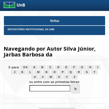
Skip
Voltar
navigation
REPOSITÓRIO INSTITUCIONAL DA UNB
Navegando por Autor Silva Júnior,
Jarbas Barbosa da
Ir para:
0-9
A
B
C
D
E
F
G
H
I
J
K
L
M
N
O
P
Q
R
S
T
U
V
W
X
Y
Z
ou entre com as primeiras letras: