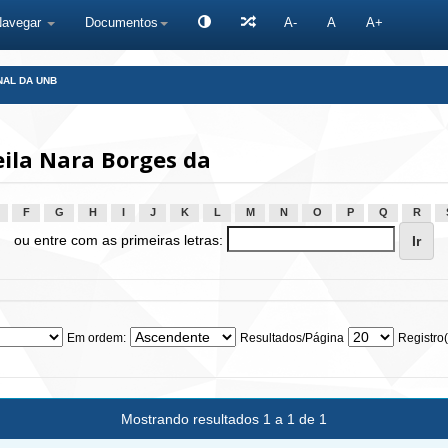
Navegar
Documentos
A-
A
A+
NAL DA UNB
eila Nara Borges da
F
G
H
I
J
K
L
M
N
O
P
Q
R
ou entre com as primeiras letras:
Em ordem:
Resultados/Página
Registro(
Mostrando resultados 1 a 1 de 1