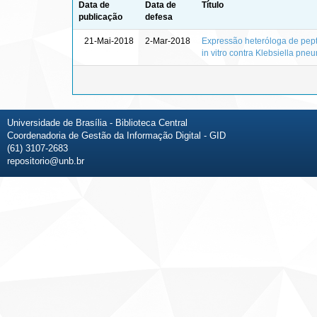
Data de
Data de
Título
publicação
defesa
21-Mai-2018
2-Mar-2018
Expressão heteróloga de peptí
in vitro contra Klebsiella pn
Universidade de Brasília - Biblioteca Central
Coordenadoria de Gestão da Informação Digital - GID
(61) 3107-2683
repositorio@unb.br