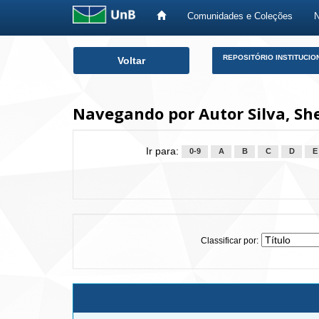
Comunidades e Coleções
Skip
REPOSITÓRIO INSTITUCIO
Voltar
navigation
Navegando por Autor Silva, Sh
Ir para:
0-9
A
B
C
D
E
Classificar por: