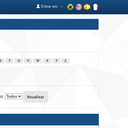
Entrar em:
S
T
U
V
W
X
Y
Z
s):