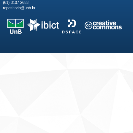
(61) 3107-2683
repositorio@unb.br
Fale conosco
Sobre