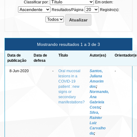
Classificar por:
Em ordem:
Resultados/Página
Registro(s):
Mostrando resultados 1 a 3 de 3
Data de
Data de
Título
Autor(es)
Orientador(e
publicação
defesa
8-Jun-2020
-
Oral mucosal
Santos,
-
lesions in a
Juliana
COVID-19
Amorim
patient : new
dos
;
signs or
Normando,
secondary
Ana
manifestations?
Gabriela
Costa
;
Silva,
Rainier
Luiz
Carvalho
da
;