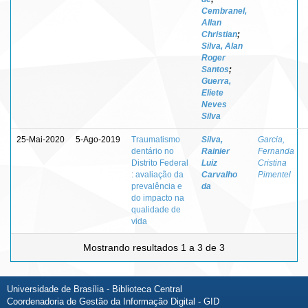
Cembranel,
Allan
Christian
;
Silva, Alan
Roger
Santos
;
Guerra,
Eliete
Neves
Silva
25-Mai-2020
5-Ago-2019
Traumatismo
Silva,
Garcia,
dentário no
Rainier
Fernanda
Distrito Federal
Luiz
Cristina
: avaliação da
Carvalho
Pimentel
prevalência e
da
do impacto na
qualidade de
vida
Mostrando resultados 1 a 3 de 3
Universidade de Brasília - Biblioteca Central
Coordenadoria de Gestão da Informação Digital - GID