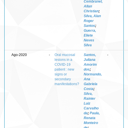
Cembranel,
Allan
Christian
;
Silva, Alan
Roger
Santos
;
Guerra,
Eliete
Neves
Silva
Ago-2020
-
Oral mucosal
Santos,
-
lesions in a
Juliana
COVID-19
Amorim
patient : new
dos
;
signs or
Normando,
secondary
Ana
manifestations?
Gabriela
Costa
;
Silva,
Rainier
Luiz
Carvalho
da
;
Paula,
Renata
Monteiro
de
;