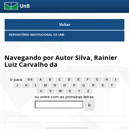
Skip
Voltar
navigation
REPOSITÓRIO INSTITUCIONAL DA UNB
Navegando por Autor Silva, Rainier
Luiz Carvalho da
Ir para:
0-9
A
B
C
D
E
F
G
H
I
J
K
L
M
N
O
P
Q
R
S
T
U
V
W
X
Y
Z
ou entre com as primeiras letras: