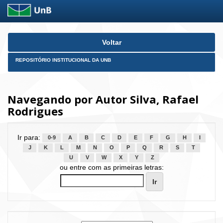
Skip
Voltar
navigation
REPOSITÓRIO INSTITUCIONAL DA UNB
Navegando por Autor Silva, Rafael
Rodrigues
Ir para:
0-9
A
B
C
D
E
F
G
H
I
J
K
L
M
N
O
P
Q
R
S
T
U
V
W
X
Y
Z
ou entre com as primeiras letras: