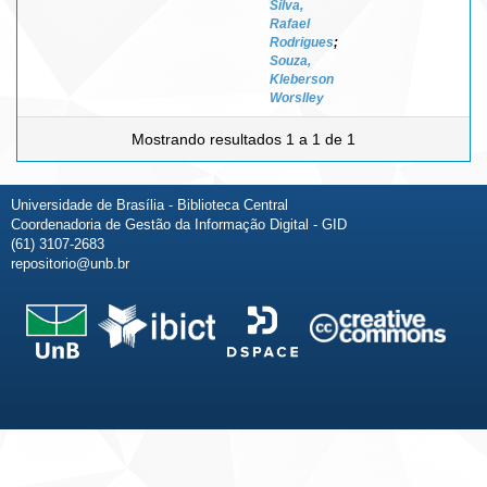
Silva,
Rafael
Rodrigues
;
Souza,
Kleberson
Worslley
Mostrando resultados 1 a 1 de 1
Universidade de Brasília - Biblioteca Central
Coordenadoria de Gestão da Informação Digital - GID
(61) 3107-2683
repositorio@unb.br
Fale conosco