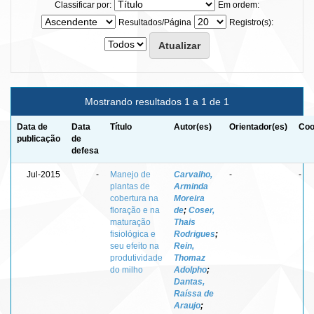
Classificar por:
Em ordem:
Resultados/Página
Registro(s):
Mostrando resultados 1 a 1 de 1
Data de
Data
Título
Autor(es)
Orientador(es)
Coo
publicação
de
defesa
Jul-2015
-
Manejo de
Carvalho,
-
-
plantas de
Arminda
cobertura na
Moreira
floração e na
de
;
Coser,
maturação
Thais
fisiológica e
Rodrigues
;
seu efeito na
Rein,
produtividade
Thomaz
do milho
Adolpho
;
Dantas,
Raíssa de
Araujo
;