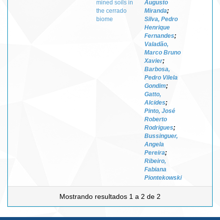
mined soils in
Augusto
the cerrado
Miranda
;
biome
Silva, Pedro
Henrique
Fernandes
;
Valadão,
Marco Bruno
Xavier
;
Barbosa,
Pedro Vilela
Gondim
;
Gatto,
Alcides
;
Pinto, José
Roberto
Rodrigues
;
Bussinguer,
Angela
Pereira
;
Ribeiro,
Fabiana
Piontekowski
Mostrando resultados 1 a 2 de 2