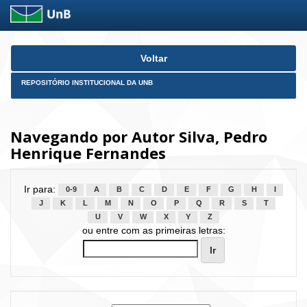
Skip
Voltar
navigation
REPOSITÓRIO INSTITUCIONAL DA UNB
Navegando por Autor Silva, Pedro
Henrique Fernandes
Ir para:
0-9
A
B
C
D
E
F
G
H
I
J
K
L
M
N
O
P
Q
R
S
T
U
V
W
X
Y
Z
ou entre com as primeiras letras: