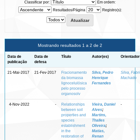
Classificar por:
Em ordem:
Resultados/Página
Registro(s):
Mostrando resultados 1 a 2 de 2
Data de
Data de
Título
Autor(es)
Orientador
publicação
defesa
21-Mai-2017
21-Fev-2017
Fracionamento
Silva, Pedro
Silva, Fabri
da biomassa
Henrique
Machado
lignocelulósica
Fernandes
pelo processo
organosolv
4-Nov-2022
-
Relationships
Vieira, Daniel
-
between soil
Alves
;
properties and
Martins,
species
Thalles
establishment
Oliveira
;
in the
Matias,
restoration of
Renan