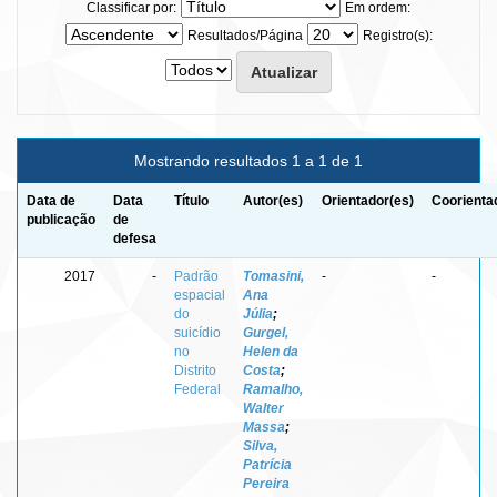
Classificar por:
Em ordem:
Resultados/Página
Registro(s):
Mostrando resultados 1 a 1 de 1
Data de
Data
Título
Autor(es)
Orientador(es)
Coorienta
publicação
de
defesa
2017
-
Padrão
Tomasini,
-
-
espacial
Ana
do
Júlia
;
suicídio
Gurgel,
no
Helen da
Distrito
Costa
;
Federal
Ramalho,
Walter
Massa
;
Silva,
Patrícia
Pereira