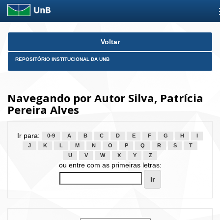
Skip
Voltar
navigation
REPOSITÓRIO INSTITUCIONAL DA UNB
Navegando por Autor Silva, Patrícia
Pereira Alves
Ir para:
0-9
A
B
C
D
E
F
G
H
I
J
K
L
M
N
O
P
Q
R
S
T
U
V
W
X
Y
Z
ou entre com as primeiras letras: