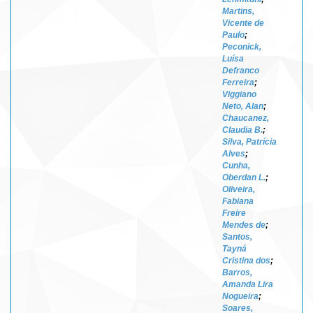
Martins,
Vicente de
Paulo
;
Peconick,
Luísa
Defranco
Ferreira
;
Viggiano
Neto, Alan
;
Chaucanez,
Claudia B.
;
Silva, Patrícia
Alves
;
Cunha,
Oberdan L.
;
Oliveira,
Fabiana
Freire
Mendes de
;
Santos,
Tayná
Cristina dos
;
Barros,
Amanda Lira
Nogueira
;
Soares,