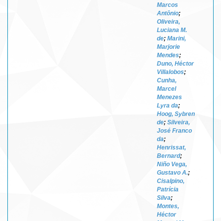
Marcos
Antônio
;
Oliveira,
Luciana M.
de
;
Marini,
Marjorie
Mendes
;
Duno, Héctor
Villalobos
;
Cunha,
Marcel
Menezes
Lyra da
;
Hoog, Sybren
de
;
Silveira,
José Franco
da
;
Henrissat,
Bernard
;
Niño Vega,
Gustavo A.
;
Cisalpino,
Patrícia
Silva
;
Montes,
Héctor