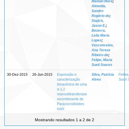
Manuel Mora
;
Almeida,
Sandro
Rogério de
;
Stajich,
Jason E.
;
Bezerra,
Leila Maria
Lopes
;
Vasconcelos,
Ana Tereza
Ribeiro de
;
Felipe, Maria
Sueli Soares
30-Dez-2015
26-Jun-2015
Expressão e
Silva, Patrícia
Felipe
caracterização
Alves
Sueli 
bioquímica de uma
α-1,2
manosiltransferase
recombinante de
Paracoccidioides
lutzii
Mostrando resultados 1 a 2 de 2