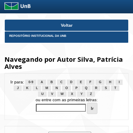
Skip
Voltar
navigation
REPOSITÓRIO INSTITUCIONAL DA UNB
Navegando por Autor Silva, Patrícia
Alves
Ir para:
0-9
A
B
C
D
E
F
G
H
I
J
K
L
M
N
O
P
Q
R
S
T
U
V
W
X
Y
Z
ou entre com as primeiras letras: