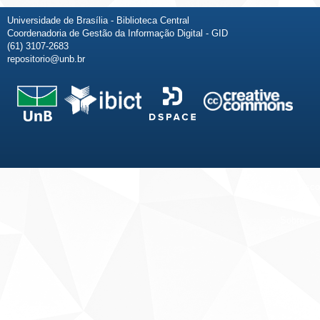
Universidade de Brasília - Biblioteca Central
Coordenadoria de Gestão da Informação Digital - GID
(61) 3107-2683
repositorio@unb.br
Fale conosco
Sobre