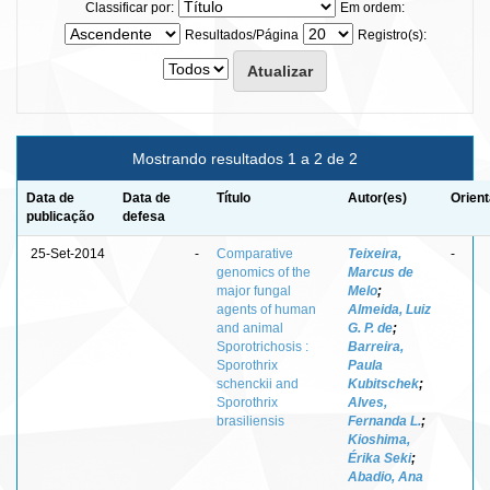
Classificar por:
Em ordem:
Resultados/Página
Registro(s):
Mostrando resultados 1 a 2 de 2
Data de
Data de
Título
Autor(es)
Orient
publicação
defesa
25-Set-2014
-
Comparative
Teixeira,
-
genomics of the
Marcus de
major fungal
Melo
;
agents of human
Almeida, Luiz
and animal
G. P. de
;
Sporotrichosis :
Barreira,
Sporothrix
Paula
schenckii and
Kubitschek
;
Sporothrix
Alves,
brasiliensis
Fernanda L.
;
Kioshima,
Érika Seki
;
Abadio, Ana