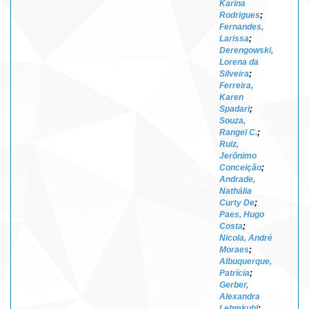
Karina
Rodrigues
;
Fernandes,
Larissa
;
Derengowski,
Lorena da
Silveira
;
Ferreira,
Karen
Spadari
;
Souza,
Rangel C.
;
Ruiz,
Jerônimo
Conceição
;
Andrade,
Nathália
Curty De
;
Paes, Hugo
Costa
;
Nicola, André
Moraes
;
Albuquerque,
Patrícia
;
Gerber,
Alexandra
Lehmkuhl
;