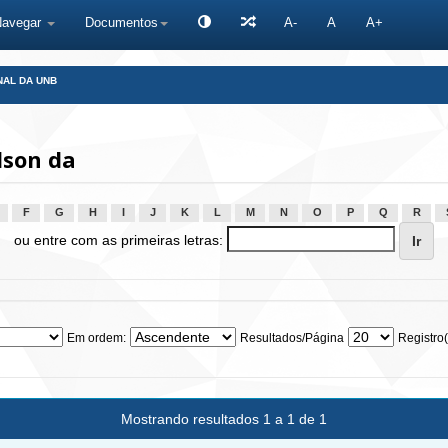
Navegar
Documentos
A-
A
A+
NAL DA UNB
lson da
F
G
H
I
J
K
L
M
N
O
P
Q
R
ou entre com as primeiras letras:
Em ordem:
Resultados/Página
Registro(
Mostrando resultados 1 a 1 de 1