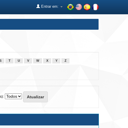
Entrar em:
S
T
U
V
W
X
Y
Z
s):