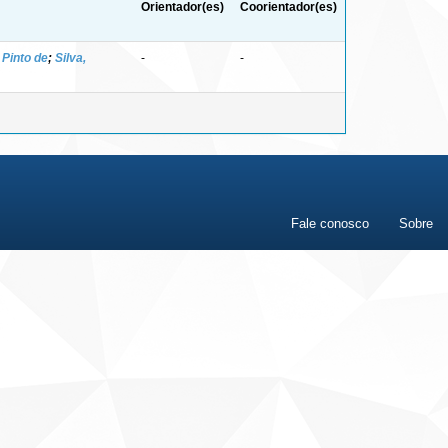
Orientador(es)
Coorientador(es)
Pinto de
;
Silva,
-
-
Fale conosco
Sobre