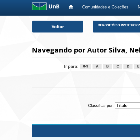
Comunidades e Coleções
Skip
REPOSITÓRIO INSTITUCIO
Voltar
navigation
Navegando por Autor Silva, Ne
Ir para:
0-9
A
B
C
D
E
Classificar por: