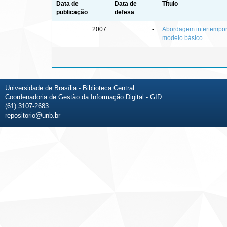
Data de
Data de
Título
publicação
defesa
2007
-
Abordagem intertempora
modelo básico
Universidade de Brasília - Biblioteca Central
Coordenadoria de Gestão da Informação Digital - GID
(61) 3107-2683
repositorio@unb.br