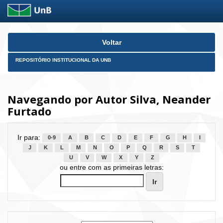
Skip
Voltar
navigation
REPOSITÓRIO INSTITUCIONAL DA UNB
Navegando por Autor Silva, Neander
Furtado
Ir para:
0-9
A
B
C
D
E
F
G
H
I
J
K
L
M
N
O
P
Q
R
S
T
U
V
W
X
Y
Z
ou entre com as primeiras letras: