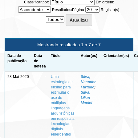
Classificar por:
Em ordem:
Resultados/Página
Registro(s):
Mostrando resultados 1 a 7 de 7
Data de
Data
Título
Autor(es)
Orientador(es)
Co
publicação
de
defesa
28-Mai-2020
-
Uma
Silva,
-
-
estratégia de
Neander
ensino para
Furtado
;
estimular o
Silva,
uso de
Lilian
múltiplas
Maciel
linguagens
arquitetônicas
em resposta a
tecnologias
digitais
emergentes