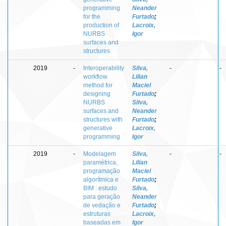
programming
Neander
for the
Furtado
;
production of
Lacroix,
NURBS
Igor
surfaces and
structures
2019
-
Interoperability
Silva,
-
-
workflow
Lilian
method for
Maciel
designing
Furtado
;
NURBS
Silva,
surfaces and
Neander
structures with
Furtado
;
generative
Lacroix,
programming
Igor
2019
-
Modelagem
Silva,
-
-
paramétrica,
Lilian
programação
Maciel
algorítmica e
Furtado
;
BIM : estudo
Silva,
para geração
Neander
de vedação e
Furtado
;
estruturas
Lacroix,
baseadas em
Igor