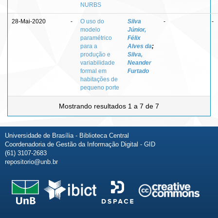
NURBS
28-Mai-2020
-
O uso do
Silva
-
-
modelo
Júnior,
paramétrico
Félix
para a
Alves da
;
produção e
Silva,
variabilidade
Neander
formal em
Furtado
habitações de
pequeno porte
Mostrando resultados 1 a 7 de 7
Universidade de Brasília - Biblioteca Central
Coordenadoria de Gestão da Informação Digital - GID
(61) 3107-2683
repositorio@unb.br