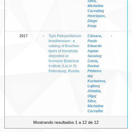
Silva,
Micheline
Carvalho
;
Henriques,
Diego
Knop
2017
-
Typii Petropolitanum
Câmara,
-
brasiliensium : a
Paulo
catalog of Brazilian
Eduardo
types of bryophyta
Aguiar
deposited at
Saraiva
;
Komarov Botanical
Costa,
Institute (Le) in St.
Denise
Petersburg, Russia
Pinheiro
da
;
Kurbatova,
Lujbov
;
Afonina,
Olga
;
Silva,
Micheline
Carvalho
Mostrando resultados 1 a 12 de 12