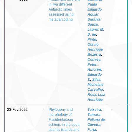
in two different
Paulo
Antarctic lakes
Eduardo
assessed using
Aguiar
metabarcoding
Saraiva
;
Souza,
Láuren M.
D. de
;
Pinto,
Otávio
Henrique
Bezerra
;
Convey,
Peter
;
Amorim,
Eduardo
T.
;
Silva,
Micheline
Carvalho
;
Rosa, Luiz
Henrique
23-Fev-2022
-
Phylogeny and
Teixeira,
-
morphology of
Tamara
Fissidentaceae
Poliana de
schimp. in the south
Oliveira
;
atlantic islands and
Faria,