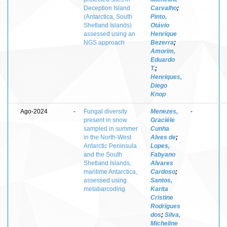
Deception Island
Carvalho
;
(Antarctica, South
Pinto,
Shetland Islands)
Otávio
assessed using an
Henrique
NGS approach
Bezerra
;
Amorim,
Eduardo
T.
;
Henriques,
Diego
Knop
Ago-2024
-
Fungal diversity
Menezes,
-
present in snow
Graciéle
sampled in summer
Cunha
in the North-West
Alves de
;
Antarctic Peninsula
Lopes,
and the South
Fabyano
Shetland Islands,
Alvares
maritime Antarctica,
Cardoso
;
assessed using
Santos,
metabarcoding
Karita
Cristine
Rodrigues
dos
;
Silva,
Micheline