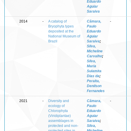
Eduardo
Aguiar
Saraiva
2014
-
A catalog of
Câmara,
-
Bryophyta types
Paulo
deposited at the
Eduardo
National Museum of
Aguiar
Brazil
Saraiva
;
Silva,
Micheline
Carvalho
;
Silva,
Maria
Sulamita
Dias da
;
Peralta,
Denilson
Fernandes
2021
-
Diversity and
Câmara,
-
ecology of
Paulo
Chlorophyta
Eduardo
(Viridiplantae)
Aguiar
assemblages in
Saraiva
;
protected and non-
Silva,
protected sites in
Micheline