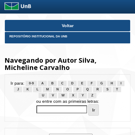
Skip
Voltar
navigation
REPOSITÓRIO INSTITUCIONAL DA UNB
Navegando por Autor Silva,
Micheline Carvalho
Ir para:
0-9
A
B
C
D
E
F
G
H
I
J
K
L
M
N
O
P
Q
R
S
T
U
V
W
X
Y
Z
ou entre com as primeiras letras: