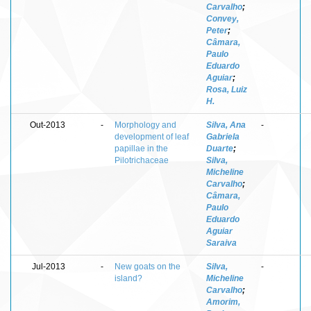
Carvalho
;
Convey,
Peter
;
Câmara,
Paulo
Eduardo
Aguiar
;
Rosa, Luiz
H.
Out-2013
-
Morphology and
Silva, Ana
-
development of leaf
Gabriela
papillae in the
Duarte
;
Pilotrichaceae
Silva,
Micheline
Carvalho
;
Câmara,
Paulo
Eduardo
Aguiar
Saraiva
Jul-2013
-
New goats on the
Silva,
-
island?
Micheline
Carvalho
;
Amorim,