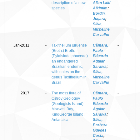
description of a new
Allan Laid
species
Alkimim
;
Bordin,
Juçara
;
Silva,
Micheline
Carvalho
Jan-2011
-
Taxithelium juruense
Câmara,
-
(Broth.) Broth.
Paulo
(Pylaisiadelphaceae)
Eduardo
an endangered
Aguiar
Brazilian endemic,
Saraiva
;
with notes on the
Silva,
genus Taxithelium in
Micheline
Brazil
Carvalho
2017
-
The moss flora of
Câmara,
-
Ostrov Geologov
Paulo
(Geologists Island),
Eduardo
Maxwell Bay,
Aguiar
KingGeorge Island,
Saraiva
;
Antarctica
Silva,
Barbara
Guedes
Costa
;