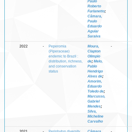
Paulo
Roberto
Furlanetto
;
Câmara,
Paulo
Eduardo
Aguiar
Saraiva
2022
-
Peperomia
Moura,
-
(Piperaceae)
Clapton
endemic to Brazil :
Olimpio
distribution, richness,
de
;
Melo,
and conservation
Pablo
status
Hendrigo
Alves de
;
Amorim,
Eduardo
Toledo de
;
Marcusso,
Gabriel
Mendes
;
Silva,
Micheline
Carvalho
2021
-
Periphyton diversity
Câmara,
-