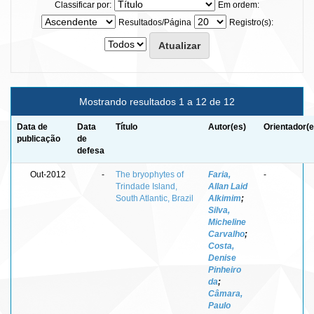
Classificar por:
Em ordem:
Resultados/Página
Registro(s):
Mostrando resultados 1 a 12 de 12
Data de
Data
Título
Autor(es)
Orientador(e
publicação
de
defesa
Out-2012
-
The bryophytes of
Faria,
-
Trindade Island,
Allan Laid
South Atlantic, Brazil
Alkimim
;
Silva,
Micheline
Carvalho
;
Costa,
Denise
Pinheiro
da
;
Câmara,
Paulo