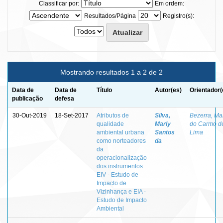
Classificar por:
Em ordem:
Resultados/Página
Registro(s):
Mostrando resultados 1 a 2 de 2
Data de
Data de
Título
Autor(es)
Orientador(
publicação
defesa
30-Out-2019
18-Set-2017
Atributos de
Silva,
Bezerra, Ma
qualidade
Marly
do Carmo d
ambiental urbana
Santos
Lima
como norteadores
da
da
operacionalização
dos instrumentos
EIV - Estudo de
Impacto de
Vizinhança e EIA -
Estudo de Impacto
Ambiental