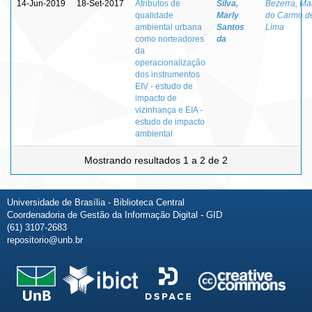
14-Jun-2019
18-Set-2017
Atributos de
Silva,
Bezerra, Ma
qualidade
Marly
do Carmo d
ambiental urbana
Santos
Lima
como norteadores
da
da
operacionalização
dos instrumentos
EIV - estudo de
impacto de
vizinhança e EIA -
estudo de impacto
ambiental
Mostrando resultados 1 a 2 de 2
Universidade de Brasília - Biblioteca Central
Coordenadoria de Gestão da Informação Digital - GID
(61) 3107-2683
repositorio@unb.br