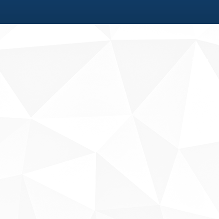
Fale conosco
Sobre