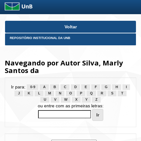
Skip
Voltar
navigation
REPOSITÓRIO INSTITUCIONAL DA UNB
Navegando por Autor Silva, Marly
Santos da
Ir para:
0-9
A
B
C
D
E
F
G
H
I
J
K
L
M
N
O
P
Q
R
S
T
U
V
W
X
Y
Z
ou entre com as primeiras letras: