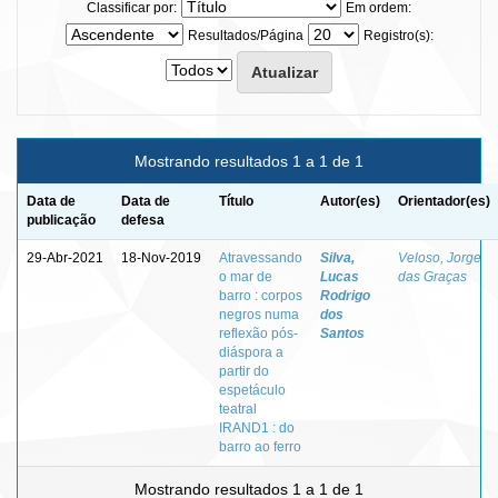
Classificar por:
Em ordem:
Resultados/Página
Registro(s):
Mostrando resultados 1 a 1 de 1
Data de
Data de
Título
Autor(es)
Orientador(es)
publicação
defesa
29-Abr-2021
18-Nov-2019
Atravessando
Silva,
Veloso, Jorge
o mar de
Lucas
das Graças
barro : corpos
Rodrigo
negros numa
dos
reflexão pós-
Santos
diáspora a
partir do
espetáculo
teatral
IRAND1 : do
barro ao ferro
Mostrando resultados 1 a 1 de 1