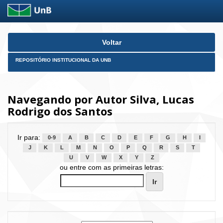
Skip
Voltar
navigation
REPOSITÓRIO INSTITUCIONAL DA UNB
Navegando por Autor Silva, Lucas
Rodrigo dos Santos
Ir para:
0-9
A
B
C
D
E
F
G
H
I
J
K
L
M
N
O
P
Q
R
S
T
U
V
W
X
Y
Z
ou entre com as primeiras letras: