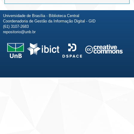
Universidade de Brasília - Biblioteca Central
Coordenadoria de Gestão da Informação Digital - GID
(61) 3107-2683
repositorio@unb.br
Fale conosco
Sobre