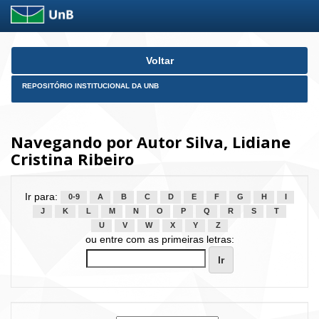
Skip
Voltar
navigation
REPOSITÓRIO INSTITUCIONAL DA UNB
Navegando por Autor Silva, Lidiane
Cristina Ribeiro
Ir para:
0-9
A
B
C
D
E
F
G
H
I
J
K
L
M
N
O
P
Q
R
S
T
U
V
W
X
Y
Z
ou entre com as primeiras letras: