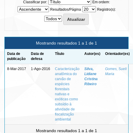
Classificar por:
Em ordem:
Resultados/Página
Registro(s):
Mostrando resultados 1 a 1 de 1
Data de
Data de
Título
Autor(es)
Orientador(es)
publicação
defesa
8-Mar-2017
1-Ago-2016
Caracterização
Silva,
Gomes, Sueli
anatômica do
Lidiane
Maria
carvão de
Cristina
espécies
Ribeiro
florestais
nativas e
exóticas como
subsídio à
atividade de
fiscalização
ambiental
Mostrando resultados 1 a 1 de 1