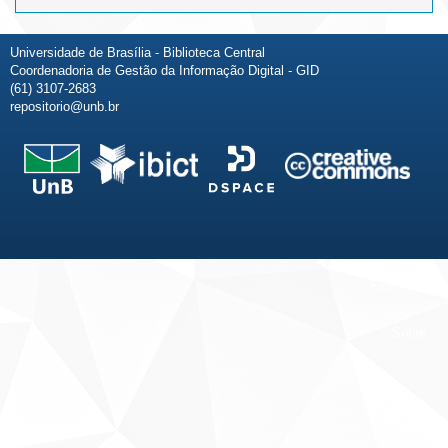
Universidade de Brasília - Biblioteca Central
Coordenadoria de Gestão da Informação Digital - GID
(61) 3107-2683
repositorio@unb.br
Fale conosco
Sobre