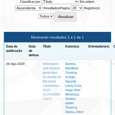
Classificar por:
Em ordem:
Resultados/Página
Registro(s):
Mostrando resultados 1 a 1 de 1
Data de
Data
Título
Autor(es)
Orientador(es)
publicação
de
defesa
26-Ago-2020
-
Information
Santos,
-
-
and impacts
Gardênia
generated
Taveira
;
on society by
Araújo,
the novel
Ingryde
coronavirus
Lima
;
Cruz,
2019-
Hugo Vitor
nCoV/SARS-
Menezes
;
CoV-2
Santos,
Gabel
Taveira
;
Sousa, Alice