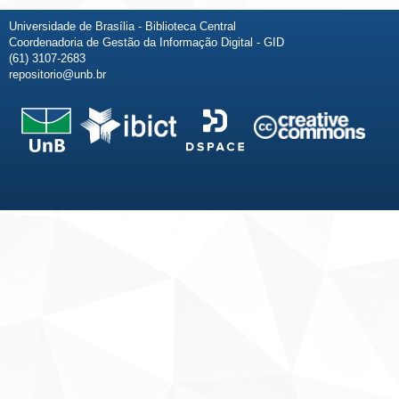
Universidade de Brasília - Biblioteca Central
Coordenadoria de Gestão da Informação Digital - GID
(61) 3107-2683
repositorio@unb.br
Fale conosco
Sobre