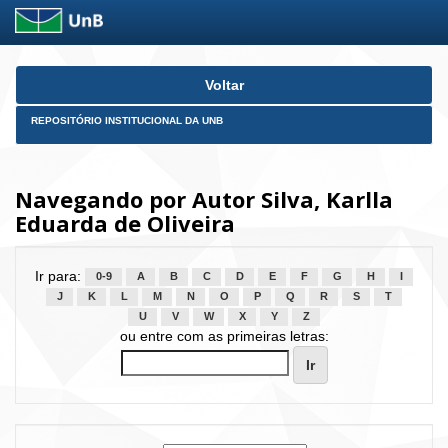
Skip
Voltar
navigation
REPOSITÓRIO INSTITUCIONAL DA UNB
Navegando por Autor Silva, Karlla
Eduarda de Oliveira
Ir para:
0-9
A
B
C
D
E
F
G
H
I
J
K
L
M
N
O
P
Q
R
S
T
U
V
W
X
Y
Z
ou entre com as primeiras letras: