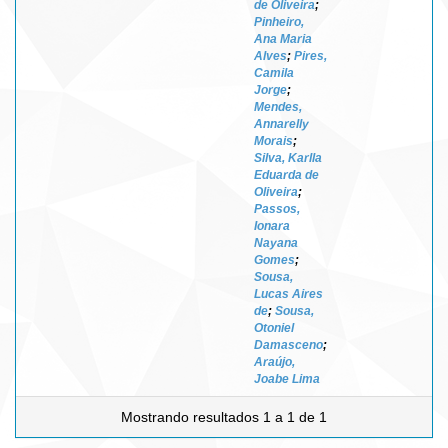
de Oliveira
;
Pinheiro,
Ana Maria
Alves
;
Pires,
Camila
Jorge
;
Mendes,
Annarelly
Morais
;
Silva, Karlla
Eduarda de
Oliveira
;
Passos,
Ionara
Nayana
Gomes
;
Sousa,
Lucas Aires
de
;
Sousa,
Otoniel
Damasceno
;
Araújo,
Joabe Lima
Mostrando resultados 1 a 1 de 1