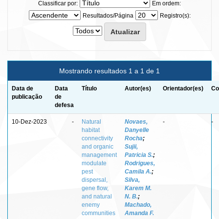
Classificar por:
Em ordem:
Resultados/Página
Registro(s):
Mostrando resultados 1 a 1 de 1
Data de
Data
Título
Autor(es)
Orientador(es)
Co
publicação
de
defesa
10-Dez-2023
-
Natural
Novaes,
-
-
habitat
Danyelle
connectivity
Rocha
;
and organic
Sujii,
management
Patricia S.
;
modulate
Rodrigues,
pest
Camila A.
;
dispersal,
Silva,
gene flow,
Karem M.
and natural
N. B.
;
enemy
Machado,
communities
Amanda F.