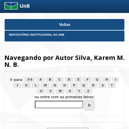
Skip
Voltar
navigation
REPOSITÓRIO INSTITUCIONAL DA UNB
Navegando por Autor Silva, Karem M.
N. B.
Ir para:
0-9
A
B
C
D
E
F
G
H
I
J
K
L
M
N
O
P
Q
R
S
T
U
V
W
X
Y
Z
ou entre com as primeiras letras: