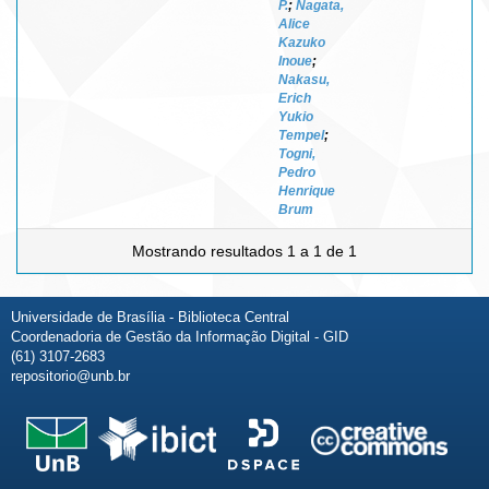
P.
;
Nagata,
Alice
Kazuko
Inoue
;
Nakasu,
Erich
Yukio
Tempel
;
Togni,
Pedro
Henrique
Brum
Mostrando resultados 1 a 1 de 1
Universidade de Brasília - Biblioteca Central
Coordenadoria de Gestão da Informação Digital - GID
(61) 3107-2683
repositorio@unb.br