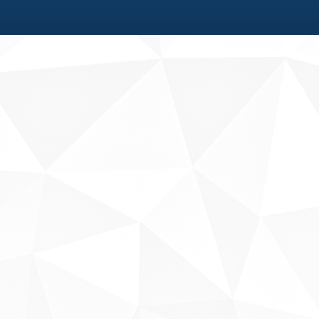
Fale conosco
Sobre