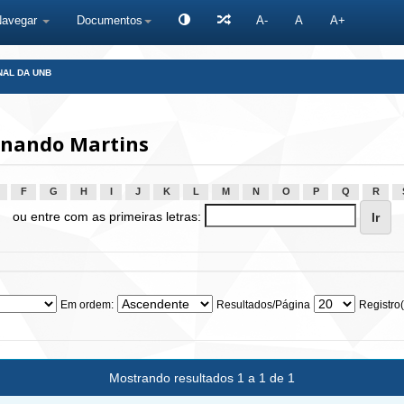
Navegar
Documentos
A-
A
A+
NAL DA UNB
rnando Martins
F
G
H
I
J
K
L
M
N
O
P
Q
R
ou entre com as primeiras letras:
Em ordem:
Resultados/Página
Registro(
Mostrando resultados 1 a 1 de 1