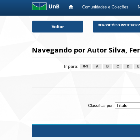
Comunidades e Coleções
Skip
REPOSITÓRIO INSTITUCIO
Voltar
navigation
Navegando por Autor Silva, Fe
Ir para:
0-9
A
B
C
D
E
Classificar por: