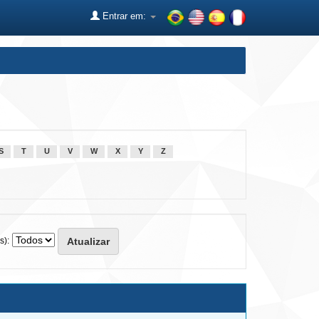
Entrar em:
S
T
U
V
W
X
Y
Z
s):