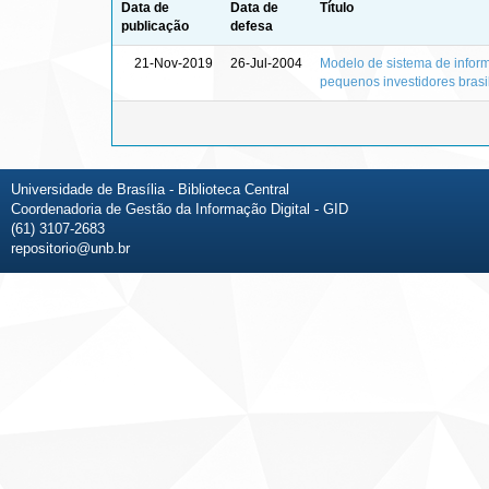
Data de
Data de
Título
publicação
defesa
21-Nov-2019
26-Jul-2004
Modelo de sistema de inform
pequenos investidores brasi
Universidade de Brasília - Biblioteca Central
Coordenadoria de Gestão da Informação Digital - GID
(61) 3107-2683
repositorio@unb.br