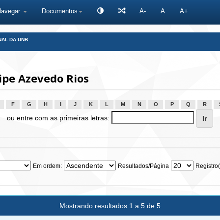
Navegar
Documentos
A-
A
A+
NAL DA UNB
ipe Azevedo Rios
F
G
H
I
J
K
L
M
N
O
P
Q
R
ou entre com as primeiras letras:
Em ordem:
Resultados/Página
Registro(
Mostrando resultados 1 a 5 de 5