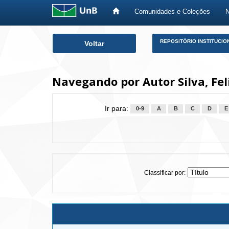
Comunidades e Coleções
Skip
REPOSITÓRIO INSTITUCIO
Voltar
navigation
Navegando por Autor Silva, Fel
Ir para:
0-9
A
B
C
D
E
Classificar por: