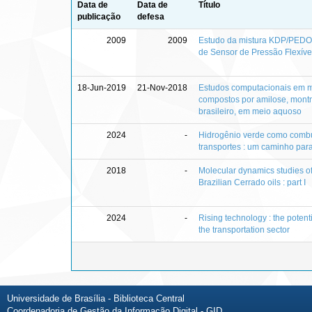
Data de
Data de
Título
publicação
defesa
2009
2009
Estudo da mistura KDP/PEDO
de Sensor de Pressão Flexíve
18-Jun-2019
21-Nov-2018
Estudos computacionais em m
compostos por amilose, montm
brasileiro, em meio aquoso
2024
-
Hidrogênio verde como combus
transportes : um caminho par
2018
-
Molecular dynamics studies of
Brazilian Cerrado oils : part I
2024
-
Rising technology : the potent
the transportation sector
Universidade de Brasília - Biblioteca Central
Coordenadoria de Gestão da Informação Digital - GID