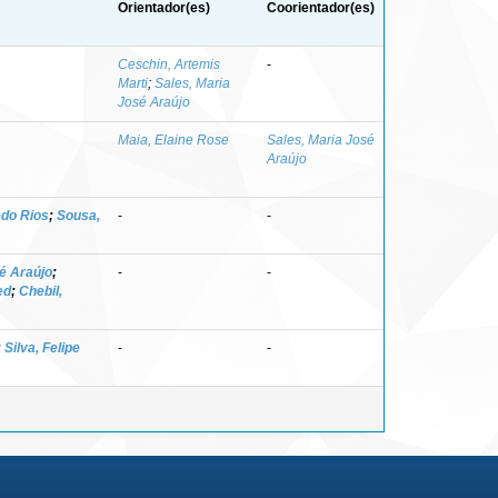
Orientador(es)
Coorientador(es)
Ceschin, Artemis
-
Marti
;
Sales, Maria
José Araújo
Maia, Elaine Rose
Sales, Maria José
Araújo
edo Rios
;
Sousa,
-
-
é Araújo
;
-
-
ed
;
Chebil,
;
Silva, Felipe
-
-