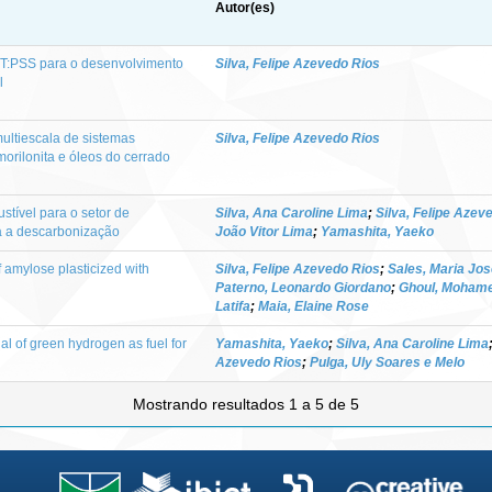
Autor(es)
T:PSS para o desenvolvimento
Silva, Felipe Azevedo Rios
l
ultiescala de sistemas
Silva, Felipe Azevedo Rios
orilonita e óleos do cerrado
tível para o setor de
Silva, Ana Caroline Lima
;
Silva, Felipe Azev
a a descarbonização
João Vitor Lima
;
Yamashita, Yaeko
 amylose plasticized with
Silva, Felipe Azevedo Rios
;
Sales, Maria Jos
Paterno, Leonardo Giordano
;
Ghoul, Moham
Latifa
;
Maia, Elaine Rose
ial of green hydrogen as fuel for
Yamashita, Yaeko
;
Silva, Ana Caroline Lima
Azevedo Rios
;
Pulga, Uly Soares e Melo
Mostrando resultados 1 a 5 de 5