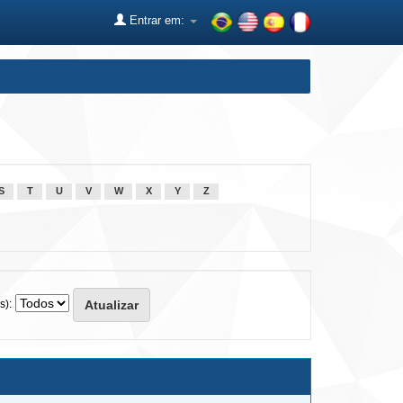
Entrar em:
S
T
U
V
W
X
Y
Z
s):