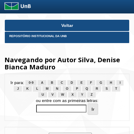
Skip
Voltar
navigation
REPOSITÓRIO INSTITUCIONAL DA UNB
Navegando por Autor Silva, Denise
Bianca Maduro
Ir para:
0-9
A
B
C
D
E
F
G
H
I
J
K
L
M
N
O
P
Q
R
S
T
U
V
W
X
Y
Z
ou entre com as primeiras letras: