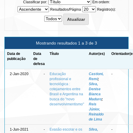
Classificar por:
Em ordem:
Resultados/Página
Registro(s):
Mostrando resultados 1 a 3 de 3
Data de
Data
Título
Autor(es)
Orientador(e
publicação
de
defesa
2-Jan-2020
-
Educação
Castioni,
-
profissional e
Remi
;
tecnológica :
Silva,
cotejamentos entre
Denise
Brasil e Argentina na
Bianca
busca do "novo
Maduro
;
desenvolvimentismo"
Reis
Júnior,
Reinaldo
de Lima
1-Jun-2021
-
Evasão escolar e os
Silva,
-