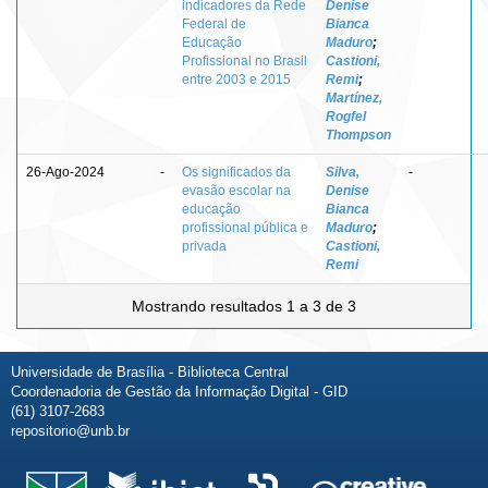
indicadores da Rede
Denise
Federal de
Bianca
Educação
Maduro
;
Profissional no Brasil
Castioni,
entre 2003 e 2015
Remi
;
Martínez,
Rogfel
Thompson
26-Ago-2024
-
Os significados da
Silva,
-
evasão escolar na
Denise
educação
Bianca
profissional pública e
Maduro
;
privada
Castioni,
Remi
Mostrando resultados 1 a 3 de 3
Universidade de Brasília - Biblioteca Central
Coordenadoria de Gestão da Informação Digital - GID
(61) 3107-2683
repositorio@unb.br