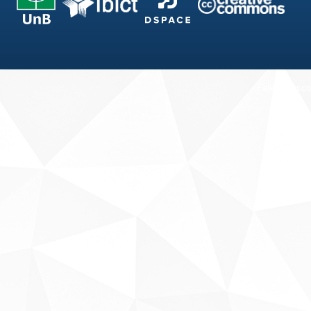
Fale conosco
Sobre