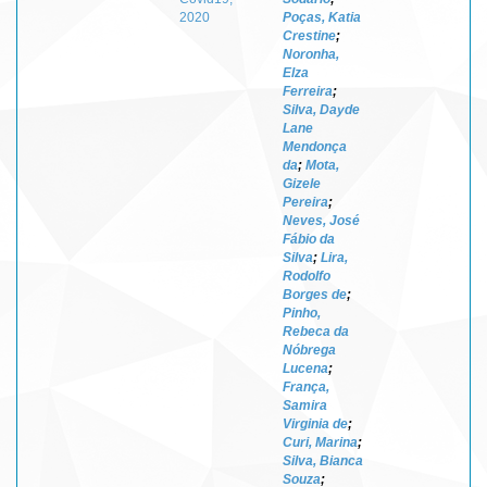
2020
Poças, Katia
Crestine
;
Noronha,
Elza
Ferreira
;
Silva, Dayde
Lane
Mendonça
da
;
Mota,
Gizele
Pereira
;
Neves, José
Fábio da
Silva
;
Lira,
Rodolfo
Borges de
;
Pinho,
Rebeca da
Nóbrega
Lucena
;
França,
Samira
Virginia de
;
Curi, Marina
;
Silva, Bianca
Souza
;