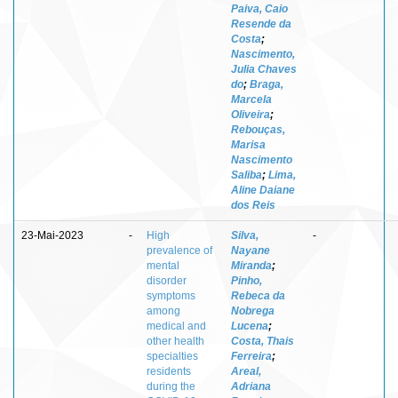
Paiva, Caio
Resende da
Costa
;
Nascimento,
Julia Chaves
do
;
Braga,
Marcela
Oliveira
;
Rebouças,
Marisa
Nascimento
Saliba
;
Lima,
Aline Daiane
dos Reis
23-Mai-2023
-
High
Silva,
-
prevalence of
Nayane
mental
Miranda
;
disorder
Pinho,
symptoms
Rebeca da
among
Nobrega
medical and
Lucena
;
other health
Costa, Thais
specialties
Ferreira
;
residents
Areal,
during the
Adriana