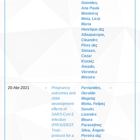
Gomides,
Ana Paula
Monteiro
;
Mota, Licia
Maria
Henrique da
;
Albuquerque,
Cleandro
Pires de
;
Simaan,
Cezar
Kozak
;
Amado,
Veronica
Moreira
20-Abr-2021
-
Pregnancy
Fernandes,
-
outcomes and
Geraldo
child
Magela
;
development
Motta, Felipe
;
effects of
Sasaki,
SARS-CoV-2
Lizandra
Infection
Moura
(PROUDEST
Paravidine
;
Trial) :
Silva, Ângelo
protocol for a
Pereira da
;