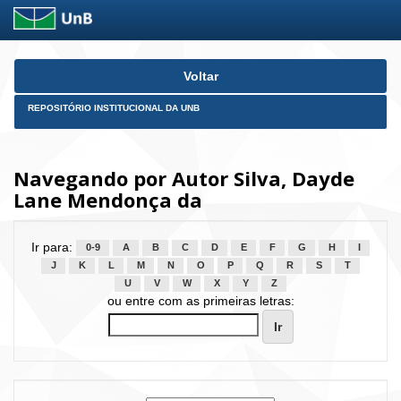
Skip
Voltar
navigation
REPOSITÓRIO INSTITUCIONAL DA UNB
Navegando por Autor Silva, Dayde
Lane Mendonça da
Ir para:
0-9
A
B
C
D
E
F
G
H
I
J
K
L
M
N
O
P
Q
R
S
T
U
V
W
X
Y
Z
ou entre com as primeiras letras: