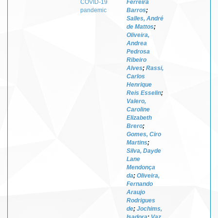
COVID-19
Ferreira
pandemic
Barros
;
Salles, André
de Mattos
;
Oliveira,
Andrea
Pedrosa
Ribeiro
Alves
;
Rassi,
Carlos
Henrique
Reis Esselin
;
Valero,
Caroline
Elizabeth
Brero
;
Gomes, Ciro
Martins
;
Silva, Dayde
Lane
Mendonça
da
;
Oliveira,
Fernando
Araujo
Rodrigues
de
;
Jochims,
Isadora
;
Vaz