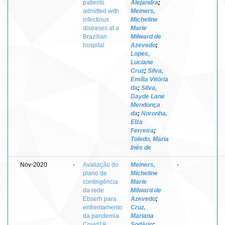
patients
Alejandra
;
admitted with
Meiners,
infectious
Micheline
diseases at a
Marie
Brazilian
Milward de
hospital
Azevedo
;
Lopes,
Luciane
Cruz
;
Silva,
Emília Vitória
da
;
Silva,
Dayde Lane
Mendonça
da
;
Noronha,
Elza
Ferreira
;
Toledo, Maria
Inês de
Nov-2020
-
Avaliação do
Meiners,
-
plano de
Micheline
contingência
Marie
da rede
Milward de
Ebserh para
Azevedo
;
enfrentamento
Cruz,
da pandemia
Mariana
Covid19,
Sodário
;