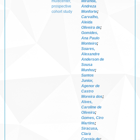
multicenter,
Miranda,
prospective
Andreza
cohort study
Monforte
;
Carvalho,
Aleida
Oliveira de
;
Gomides,
Ana Paulo
Monteiro
;
Soares,
Alexandre
Anderson de
Sousa
Munhoz
;
Santos
Junior,
Agenor de
Castro
Moreira dos
;
Alves,
Caroline de
Oliveira
;
Gomes, Ciro
Martins
;
Siracusa,
Clara
Correia de
;