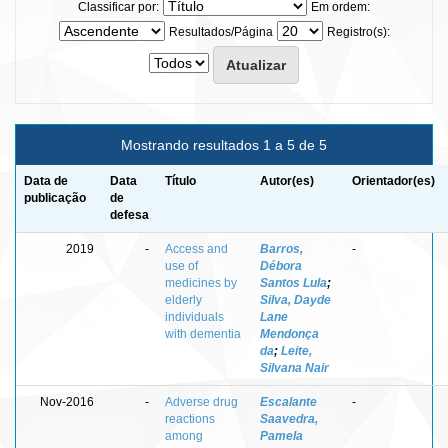
Classificar por:
Em ordem:
Resultados/Página
Registro(s):
Mostrando resultados 1 a 5 de 5
Data de
Data
Título
Autor(es)
Orientador(es)
publicação
de
defesa
2019
-
Access and
Barros,
-
use of
Débora
medicines by
Santos Lula
;
elderly
Silva, Dayde
individuals
Lane
with dementia
Mendonça
da
;
Leite,
Silvana Nair
Nov-2016
-
Adverse drug
Escalante
-
reactions
Saavedra,
among
Pamela