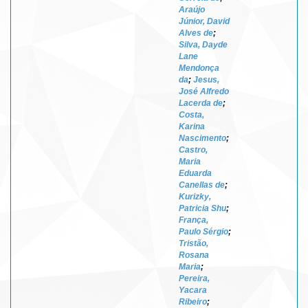
Araújo
Júnior, David
Alves de
;
Silva, Dayde
Lane
Mendonça
da
;
Jesus,
José Alfredo
Lacerda de
;
Costa,
Karina
Nascimento
;
Castro,
Maria
Eduarda
Canellas de
;
Kurizky,
Patricia Shu
;
França,
Paulo Sérgio
;
Tristão,
Rosana
Maria
;
Pereira,
Yacara
Ribeiro
;