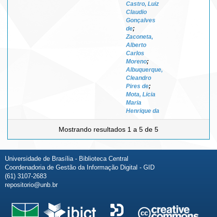
Castro, Luiz
Claudio
Gonçalves
de
;
Zaconeta,
Alberto
Carlos
Moreno
;
Albuquerque,
Cleandro
Pires de
;
Mota, Licia
Maria
Henrique da
Mostrando resultados 1 a 5 de 5
Universidade de Brasília - Biblioteca Central
Coordenadoria de Gestão da Informação Digital - GID
(61) 3107-2683
repositorio@unb.br