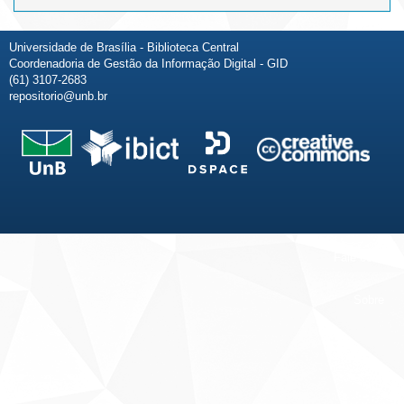
Universidade de Brasília - Biblioteca Central
Coordenadoria de Gestão da Informação Digital - GID
(61) 3107-2683
repositorio@unb.br
Fale conosco
Sobre