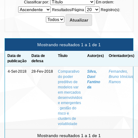
Classificar por:
Em ordem:
Resultados/Página
Registro(s):
Mostrando resultados 1 a 1 de 1
Data de
Data de
Título
Autor(es)
Orientador(es)
publicação
defesa
4-Set-2018
28-Fev-2018
Comparativo
Silva,
Fernandes,
do poder
Davi
Bruno Vinícius
preditivo de
Fantino
Ramos
modelos var
da
em mercados
desenvolvidos
e emergentes
: gestão do
risco e
clusters de
volatilidade
Mostrando resultados 1 a 1 de 1