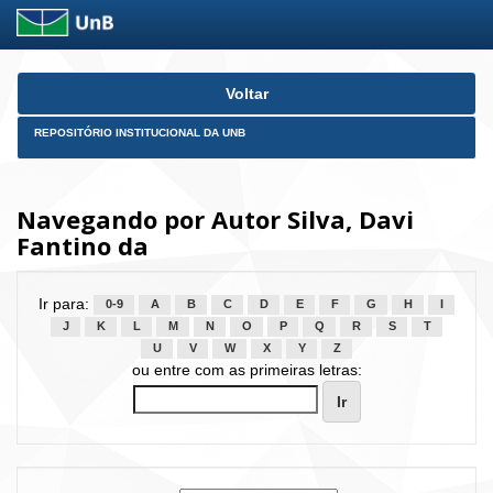
Skip
Voltar
navigation
REPOSITÓRIO INSTITUCIONAL DA UNB
Navegando por Autor Silva, Davi
Fantino da
Ir para:
0-9
A
B
C
D
E
F
G
H
I
J
K
L
M
N
O
P
Q
R
S
T
U
V
W
X
Y
Z
ou entre com as primeiras letras: