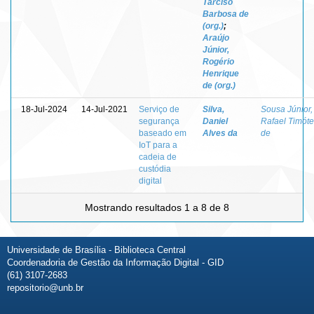
Tarciso
Barbosa de
(org.)
;
Araújo
Júnior,
Rogério
Henrique
de (org.)
18-Jul-2024
14-Jul-2021
Serviço de
Silva,
Sousa Júnior,
segurança
Daniel
Rafael Timót
baseado em
Alves da
de
IoT para a
cadeia de
custódia
digital
Mostrando resultados 1 a 8 de 8
Universidade de Brasília - Biblioteca Central
Coordenadoria de Gestão da Informação Digital - GID
(61) 3107-2683
repositorio@unb.br