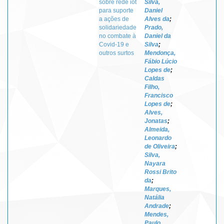
sobre rede iot
Silva,
para suporte
Daniel
a ações de
Alves da
;
solidariedade
Prado,
no combate à
Daniel da
Covid-19 e
Silva
;
outros surtos
Mendonça,
Fábio Lúcio
Lopes de
;
Caldas
Filho,
Francisco
Lopes de
;
Alves,
Jonatas
;
Almeida,
Leonardo
de Oliveira
;
Silva,
Nayara
Rossi Brito
da
;
Marques,
Natália
Andrade
;
Mendes,
Paulo