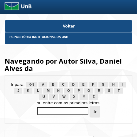
Skip
Voltar
navigation
REPOSITÓRIO INSTITUCIONAL DA UNB
Navegando por Autor Silva, Daniel
Alves da
Ir para:
0-9
A
B
C
D
E
F
G
H
I
J
K
L
M
N
O
P
Q
R
S
T
U
V
W
X
Y
Z
ou entre com as primeiras letras: