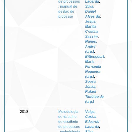
de processos
Lacerda
;
: manual de
Silva,
gestão de
Daniel
processo
Alves da
;
Jesus,
Marilia
Cristina
Sassim
;
Nunes,
André
(org.)
;
Bittencourt,
Maria
Fernanda
Nogueira
(org.)
;
Sousa
Júnior,
Rafael
Timóteo de
(org.)
2018
-
Metodologia
Veiga,
-
de trabalho
Carlos
do escritório
Eduardo
de processos
Lacerda
;
: metodologia
Silva,