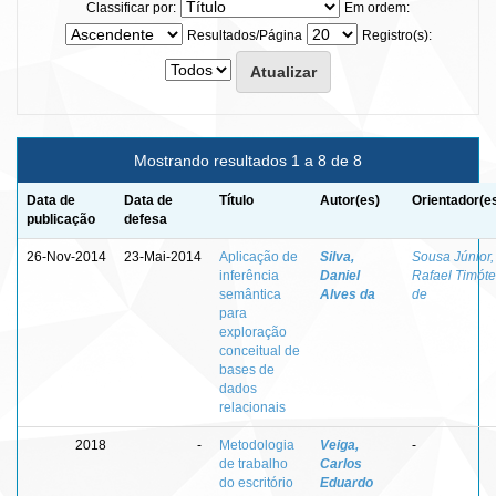
Classificar por:
Em ordem:
Resultados/Página
Registro(s):
Mostrando resultados 1 a 8 de 8
Data de
Data de
Título
Autor(es)
Orientador(e
publicação
defesa
26-Nov-2014
23-Mai-2014
Aplicação de
Silva,
Sousa Júnior,
inferência
Daniel
Rafael Timót
semântica
Alves da
de
para
exploração
conceitual de
bases de
dados
relacionais
2018
-
Metodologia
Veiga,
-
de trabalho
Carlos
do escritório
Eduardo