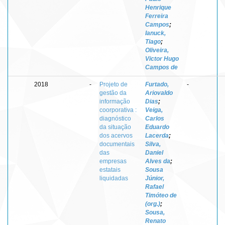
Henrique
Ferreira
Campos
;
Ianuck,
Tiago
;
Oliveira,
Victor Hugo
Campos de
2018
-
Projeto de
Furtado,
-
gestão da
Ariovaldo
informação
Dias
;
coorporativa :
Veiga,
diagnóstico
Carlos
da situação
Eduardo
dos acervos
Lacerda
;
documentais
Silva,
das
Daniel
empresas
Alves da
;
estatais
Sousa
liquidadas
Júnior,
Rafael
Timóteo de
(org.)
;
Sousa,
Renato