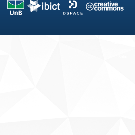
Fale conosco
Sobre