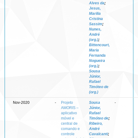
Alves da
;
Jesus,
Marilia
Cristina
Sassim
;
Nunes,
André
(org.)
;
Bittencourt,
Maria
Fernanda
Nogueira
(org.)
;
Sousa
Júnior,
Rafael
Timóteo de
(org.)
Nov-2020
-
Projeto
Sousa
-
AMORIS –
Júnior,
aplicativo
Rafael
móvel e
Timóteo de
;
central de
Ribeiro,
comando e
André
controle
Cavalcanti
;