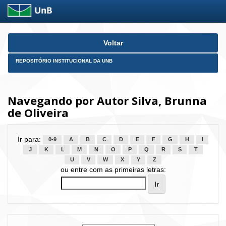
Skip
Voltar
navigation
REPOSITÓRIO INSTITUCIONAL DA UNB
Navegando por Autor Silva, Brunna
de Oliveira
Ir para:
0-9
A
B
C
D
E
F
G
H
I
J
K
L
M
N
O
P
Q
R
S
T
U
V
W
X
Y
Z
ou entre com as primeiras letras: