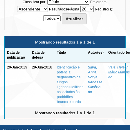
Classificar por:
Em ordem:
Resultados/Página
Registro(s):
Mostrando resultados 1 a 1 de 1
Data de
Data de
Título
Autor(es)
Orientador(e
publicação
defesa
29-Jan-2019
29-Jun-2018
Identificação e
Silva,
Vale, Helson
potencial
Anna
Mário Martins
degradativo de
Sofya
do
fungos
Vanessa
lignocelulolíticos
Silvério
associados às
da
podridões
branca e parda
Mostrando resultados 1 a 1 de 1