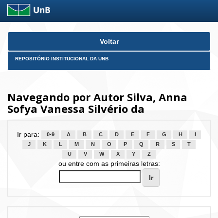
Skip
Voltar
navigation
REPOSITÓRIO INSTITUCIONAL DA UNB
Navegando por Autor Silva, Anna
Sofya Vanessa Silvério da
Ir para:
0-9
A
B
C
D
E
F
G
H
I
J
K
L
M
N
O
P
Q
R
S
T
U
V
W
X
Y
Z
ou entre com as primeiras letras: