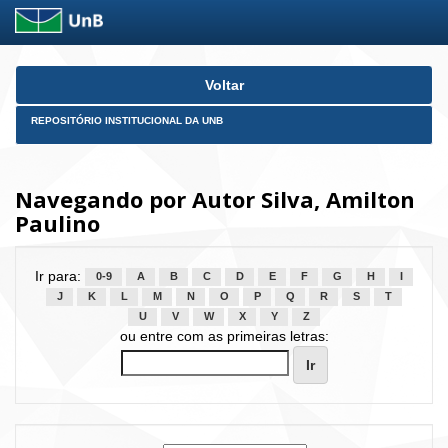
Skip
Voltar
navigation
REPOSITÓRIO INSTITUCIONAL DA UNB
Navegando por Autor Silva, Amilton
Paulino
Ir para:
0-9
A
B
C
D
E
F
G
H
I
J
K
L
M
N
O
P
Q
R
S
T
U
V
W
X
Y
Z
ou entre com as primeiras letras: