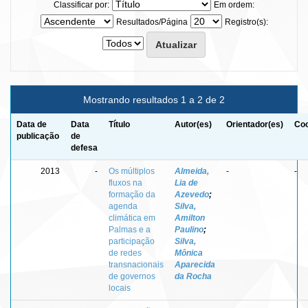
Classificar por:
Em ordem:
Resultados/Página
Registro(s):
Mostrando resultados 1 a 2 de 2
Data de
Data
Título
Autor(es)
Orientador(es)
Coo
publicação
de
defesa
2013
-
Os múltiplos
Almeida,
-
-
fluxos na
Lia de
formação da
Azevedo
;
agenda
Silva,
climática em
Amilton
Palmas e a
Paulino
;
participação
Silva,
de redes
Mônica
transnacionais
Aparecida
de governos
da Rocha
locais