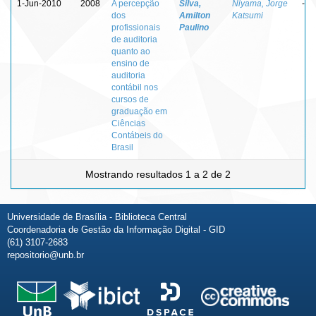
1-Jun-2010
2008
A percepção
Silva,
Niyama, Jorge
-
dos
Amilton
Katsumi
profissionais
Paulino
de auditoria
quanto ao
ensino de
auditoria
contábil nos
cursos de
graduação em
Ciências
Contábeis do
Brasil
Mostrando resultados 1 a 2 de 2
Universidade de Brasília - Biblioteca Central
Coordenadoria de Gestão da Informação Digital - GID
(61) 3107-2683
repositorio@unb.br