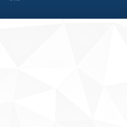
Fale conosco
Sobre