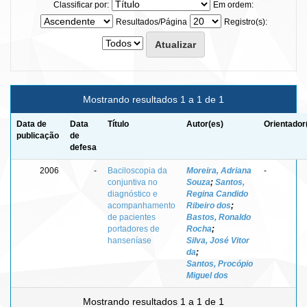
Classificar por:
Em ordem:
Resultados/Página
Registro(s):
Mostrando resultados 1 a 1 de 1
Data de
Data
Título
Autor(es)
Orientador
publicação
de
defesa
2006
-
Baciloscopia da
Moreira, Adriana
-
conjuntiva no
Souza
;
Santos,
diagnóstico e
Regina Candido
acompanhamento
Ribeiro dos
;
de pacientes
Bastos, Ronaldo
portadores de
Rocha
;
hanseníase
Silva, José Vitor
da
;
Santos, Procópio
Miguel dos
Mostrando resultados 1 a 1 de 1