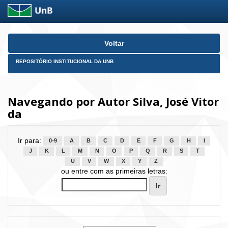
Skip
Voltar
navigation
REPOSITÓRIO INSTITUCIONAL DA UNB
Navegando por Autor Silva, José Vitor
da
Ir para:
0-9
A
B
C
D
E
F
G
H
I
J
K
L
M
N
O
P
Q
R
S
T
U
V
W
X
Y
Z
ou entre com as primeiras letras: