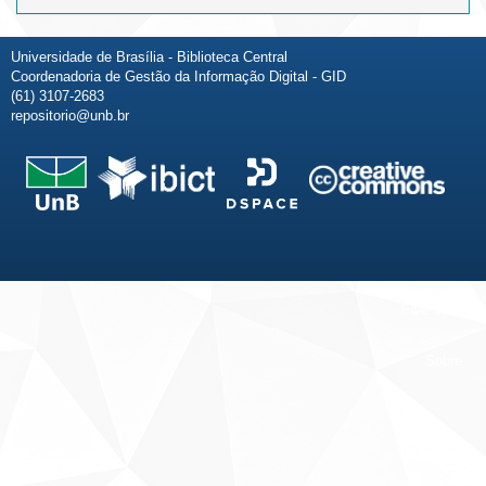
Universidade de Brasília - Biblioteca Central
Coordenadoria de Gestão da Informação Digital - GID
(61) 3107-2683
repositorio@unb.br
Fale conosco
Sobre