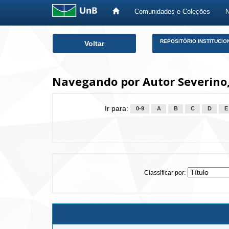
Comunidades e Coleções
Skip
REPOSITÓRIO INSTITUCIO
Voltar
navigation
Navegando por Autor Severino,
Ir para:
0-9
A
B
C
D
E
Classificar por: