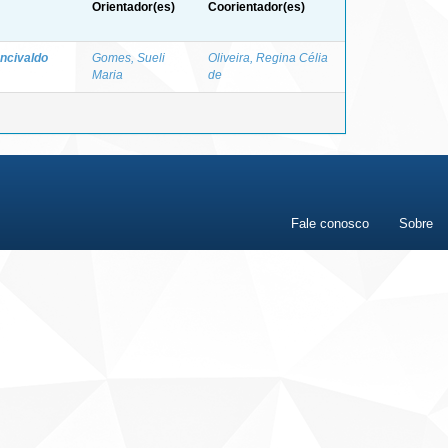
Orientador(es)
Coorientador(es)
ancivaldo
Gomes, Sueli
Oliveira, Regina Célia
Maria
de
Fale conosco
Sobre