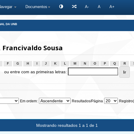
Navegar
Documentos
A-
A
A+
NAL DA UNB
 Francivaldo Sousa
F
G
H
I
J
K
L
M
N
O
P
Q
R
ou entre com as primeiras letras:
Em ordem:
Resultados/Página
Registro(
Mostrando resultados 1 a 1 de 1