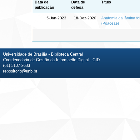
Data de
Data de
Título
publicação
defesa
5-Jan-2023
18-Dez-2020
Anatomia da lâmina fo
(Poaceae)
Universidade de Brasília - Biblioteca Central
Coordenadoria de Gestão da Informação Digital - GID
(61) 3107-2683
repositorio@unb.br