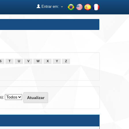
Entrar em:
S
T
U
V
W
X
Y
Z
s):