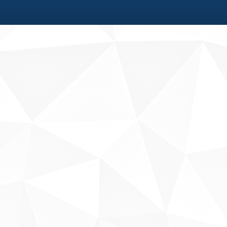
Fale conosco
Sobre