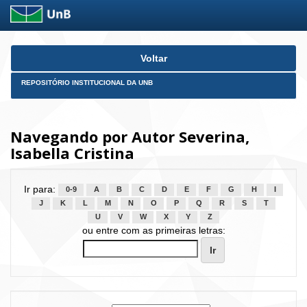
Skip
Voltar
navigation
REPOSITÓRIO INSTITUCIONAL DA UNB
Navegando por Autor Severina,
Isabella Cristina
Ir para:
0-9
A
B
C
D
E
F
G
H
I
J
K
L
M
N
O
P
Q
R
S
T
U
V
W
X
Y
Z
ou entre com as primeiras letras: