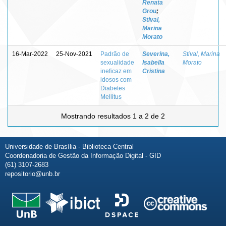
Renata
Grou
;
Stival,
Marina
Morato
16-Mar-2022
25-Nov-2021
Padrão de
Severina,
Stival, Marina
sexualidade
Isabella
Morato
ineficaz em
Cristina
idosos com
Diabetes
Mellitus
Mostrando resultados 1 a 2 de 2
Universidade de Brasília - Biblioteca Central
Coordenadoria de Gestão da Informação Digital - GID
(61) 3107-2683
repositorio@unb.br