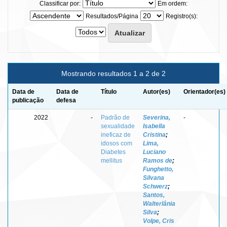
Classificar por:
Em ordem:
Resultados/Página
Registro(s):
Mostrando resultados 1 a 2 de 2
Data de
Data de
Título
Autor(es)
Orientador(es)
publicação
defesa
2022
-
Padrão de
Severina,
-
sexualidade
Isabella
ineficaz de
Cristina
;
idosos com
Lima,
Diabetes
Luciano
mellitus
Ramos de
;
Funghetto,
Silvana
Schwerz
;
Santos,
Walterlânia
Silva
;
Volpe, Cris