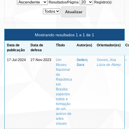
Resultados/Página
Registro(s):
Mostrando resultados 1 a 1 de 1
Data de
Data de
Título
Autor(es)
Orientador(es)
Co
publicação
defesa
17-Jul-2024
27-Nov-2023
Um
Seilert,
Gomes, Ana
-
Museu
Sara
Lúcia de Abreu
Nacional
da
República
em
Brasília :
aspectos
sobre a
formação
de um
acervo de
artes
visuais