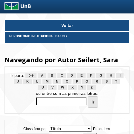
Skip
Voltar
navigation
REPOSITÓRIO INSTITUCIONAL DA UNB
Navegando por Autor Seilert, Sara
Ir para:
0-9
A
B
C
D
E
F
G
H
I
J
K
L
M
N
O
P
Q
R
S
T
U
V
W
X
Y
Z
ou entre com as primeiras letras:
Classificar por:
Em ordem: