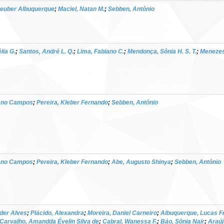
Reuber Albuquerque
;
Maciel, Natan M.
;
Sebben, Antônio
lia G.
;
Santos, André L. Q.
;
Lima, Fabiano C.
;
Mendonça, Sônia H. S. T.
;
Menezes
iano Campos
;
Pereira, Kleber Fernando
;
Sebben, Antônio
iano Campos
;
Pereira, Kleber Fernando
;
Abe, Augusto Shinya
;
Sebben, Antônio
der Alves
;
Plácido, Alexandra
;
Moreira, Daniel Carneiro
;
Albuquerque, Lucas F
Carvalho, Amandda Évelin Silva de
;
Cabral, Wanessa F.
;
Báo, Sônia Nair
;
Araúj