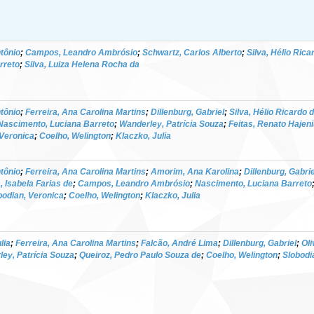
tônio
;
Campos, Leandro Ambrósio
;
Schwartz, Carlos Alberto
;
Silva, Hélio Rica
rreto
;
Silva, Luiza Helena Rocha da
tônio
;
Ferreira, Ana Carolina Martins
;
Dillenburg, Gabriel
;
Silva, Hélio Ricardo 
Nascimento, Luciana Barreto
;
Wanderley, Patrícia Souza
;
Feitas, Renato Hajen
 Veronica
;
Coelho, Welington
;
Klaczko, Julia
tônio
;
Ferreira, Ana Carolina Martins
;
Amorim, Ana Karolina
;
Dillenburg, Gabrie
a, Isabela Farias de
;
Campos, Leandro Ambrósio
;
Nascimento, Luciana Barreto
bodian, Veronica
;
Coelho, Welington
;
Klaczko, Julia
lia
;
Ferreira, Ana Carolina Martins
;
Falcão, André Lima
;
Dillenburg, Gabriel
;
Oli
ey, Patrícia Souza
;
Queiroz, Pedro Paulo Souza de
;
Coelho, Welington
;
Slobodi