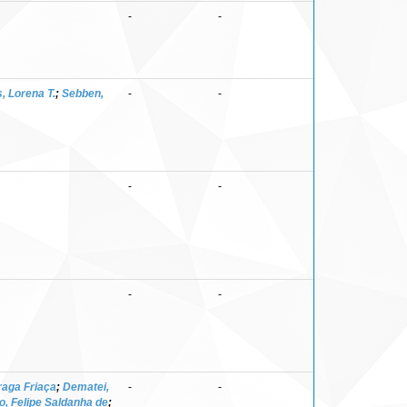
-
-
, Lorena T.
;
Sebben,
-
-
-
-
-
-
raga Friaça
;
Dematei,
-
-
o, Felipe Saldanha de
;