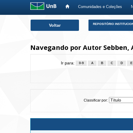
Comunidades e Coleções
Skip
REPOSITÓRIO INSTITUCIO
Voltar
navigation
Navegando por Autor Sebben, 
Ir para:
0-9
A
B
C
D
E
Classificar por: