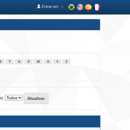
Entrar em:
S
T
U
V
W
X
Y
Z
s):