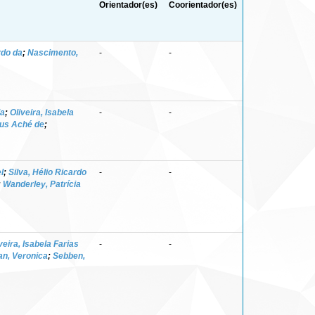
Orientador(es)
Coorientador(es)
rdo da
;
Nascimento,
-
-
da
;
Oliveira, Isabela
-
-
ius Aché de
;
l
;
Silva, Hélio Ricardo
-
-
;
Wanderley, Patrícia
veira, Isabela Farias
-
-
an, Veronica
;
Sebben,