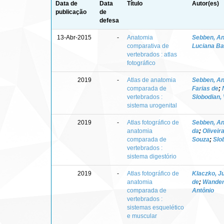
Data de
Data
Título
Autor(es)
publicação
de
defesa
13-Abr-2015
-
Anatomia
Sebben, An
comparativa de
Luciana Ba
vertebrados : atlas
fotográfico
2019
-
Atlas de anatomia
Sebben, An
comparada de
Farias de
;
vertebrados :
Slobodian,
sistema urogenital
2019
-
Atlas fotográfico de
Sebben, An
anatomia
da
;
Oliveir
comparada de
Souza
;
Slo
vertebrados :
sistema digestório
2019
-
Atlas fotográfico de
Klaczko, Ju
anatomia
de
;
Wanderl
comparada de
Antônio
vertebrados :
sistemas esquelético
e muscular