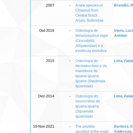
2007
-
A new species of
Brandão, 
Chaunus from
Central Brazil :
Anura; Bufonidae
Out-2016
-
Osteologia de
Vieira, Lucé
Melanosuchus niger
Antônio
(Crocodylia:
Alligatoridae) e a
evidência evolutiva
2015
-
Osteologia do
Lima, Fab
dermatocrânio e da
mandíbula de
Iguana iguana
iguana (Squamata :
Iguanidae)
Dez-2014
-
Osteologia do
Lima, Fab
neurocrânio de
Iguana iguana
(Squamata :
Iguanidae)
10-Nov-2021
-
The peptide
Barbosa, E
secreted at the water
Anderson
;