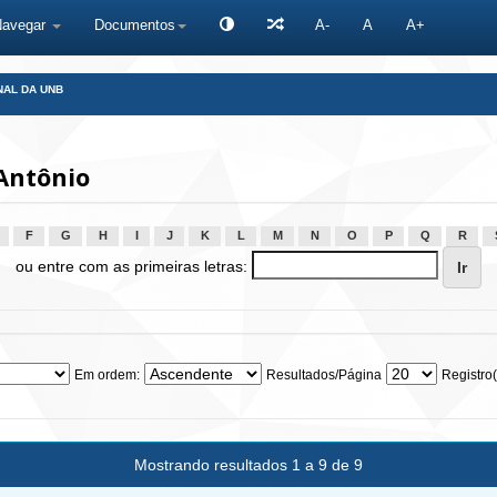
Navegar
Documentos
A-
A
A+
NAL DA UNB
Antônio
F
G
H
I
J
K
L
M
N
O
P
Q
R
ou entre com as primeiras letras:
Em ordem:
Resultados/Página
Registro(
Mostrando resultados 1 a 9 de 9