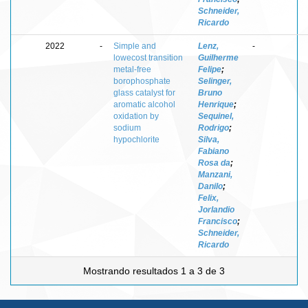
Schneider,
Ricardo
2022
-
Simple and
Lenz,
-
lowecost transition
Guilherme
metal-free
Felipe
;
borophosphate
Selinger,
glass catalyst for
Bruno
aromatic alcohol
Henrique
;
oxidation by
Sequinel,
sodium
Rodrigo
;
hypochlorite
Silva,
Fabiano
Rosa da
;
Manzani,
Danilo
;
Felix,
Jorlandio
Francisco
;
Schneider,
Ricardo
Mostrando resultados 1 a 3 de 3