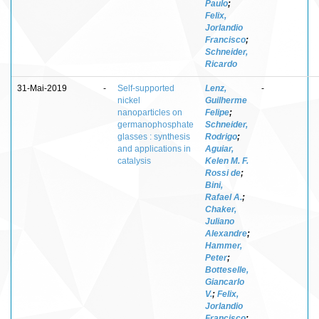
Paulo
;
Felix,
Jorlandio
Francisco
;
Schneider,
Ricardo
31-Mai-2019
-
Self-supported
Lenz,
-
nickel
Guilherme
nanoparticles on
Felipe
;
germanophosphate
Schneider,
glasses : synthesis
Rodrigo
;
and applications in
Aguiar,
catalysis
Kelen M. F.
Rossi de
;
Bini,
Rafael A.
;
Chaker,
Juliano
Alexandre
;
Hammer,
Peter
;
Botteselle,
Giancarlo
V.
;
Felix,
Jorlandio
Francisco
;