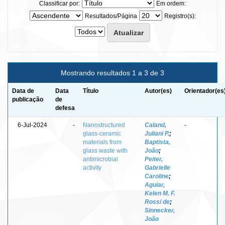
Classificar por:
Em ordem:
Resultados/Página
Registro(s):
Mostrando resultados 1 a 3 de 3
Data de
Data
Título
Autor(es)
Orientador(es
publicação
de
defesa
6-Jul-2024
-
Nanostructured
Caland,
-
glass-ceramic
Juliani P.
;
materials from
Baptista,
glass waste with
João
;
antimicrobial
Peiter,
activity
Gabrielle
Caroline
;
Aguiar,
Kelen M. F.
Rossi de
;
Sinnecker,
João