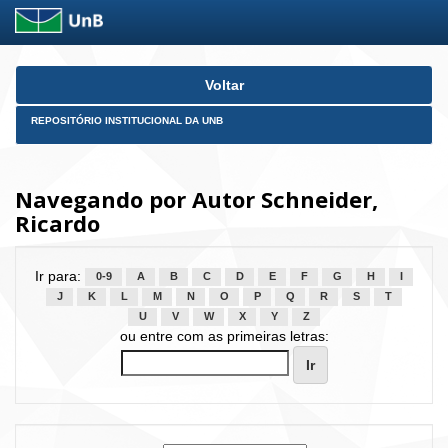
Skip
Voltar
navigation
REPOSITÓRIO INSTITUCIONAL DA UNB
Navegando por Autor Schneider,
Ricardo
Ir para:
0-9
A
B
C
D
E
F
G
H
I
J
K
L
M
N
O
P
Q
R
S
T
U
V
W
X
Y
Z
ou entre com as primeiras letras: