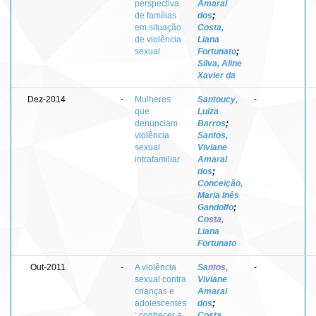
perspectiva
Amaral
de famílias
dos
;
em situação
Costa,
de violência
Liana
sexual
Fortunato
;
Silva, Aline
Xavier da
Dez-2014
-
Mulheres
Santoucy,
-
que
Luiza
denunciam
Barros
;
violência
Santos,
sexual
Viviane
intrafamiliar
Amaral
dos
;
Conceição,
Maria Inês
Gandolfo
;
Costa,
Liana
Fortunato
Out-2011
-
A violência
Santos,
-
sexual contra
Viviane
crianças e
Amaral
adolescentes
dos
;
: conhecer a
Costa,