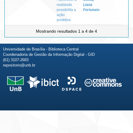
realidade
Liana
possibilita a
Fortunato
ação
protetiva
Mostrando resultados 1 a 4 de 4
Universidade de Brasília - Biblioteca Central
Coordenadoria de Gestão da Informação Digital - GID
(61) 3107-2683
repositorio@unb.br
Fale conosco
Sobre