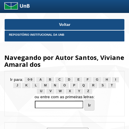
Skip
Voltar
navigation
REPOSITÓRIO INSTITUCIONAL DA UNB
Navegando por Autor Santos, Viviane
Amaral dos
Ir para:
0-9
A
B
C
D
E
F
G
H
I
J
K
L
M
N
O
P
Q
R
S
T
U
V
W
X
Y
Z
ou entre com as primeiras letras: