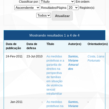
Classificar por:
Em ordem:
Resultados/Página
Registro(s):
Mostrando resultados 1 a 4 de 4
Data de
Data de
Título
Autor(es)
Orientador(es)
publicação
defesa
24-Fev-2011
23-Jul-2010
As medidas
Santos,
Costa, Liana
protetivas e a
Viviane
Fortunato
garantia de
Amaral
direitos na
dos
perspectiva
de famílias
em situação
de violência
sexual
intrafamiliar
Jan-2011
-
As medidas
Santos,
-
protetivas na
Viviane