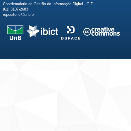
Coordenadoria de Gestão da Informação Digital - GID
(61) 3107-2683
repositorio@unb.br
Fale conosco
Sobre