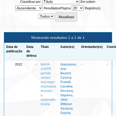
Classificar por:
Em ordem:
Resultados/Página
Registro(s):
Mostrando resultados 1 a 1 de 1
Data de
Data
Título
Autor(es)
Orientador(es)
Coori
publicação
de
defesa
2022
-
MAOA
Gonçalves,
-
-
uVNTR
Ana
genetic
Beatriz
variant
Castro
;
and major
Fratelli,
depressive
Caroline
disorder :
Ferreira
;
a
Siqueira,
systematic
Jhon
review
Willatan
Saraiva
;
Duarte,