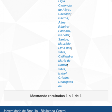
Ligia
Canongia
de Abreu
Cardoso
;
Barros,
Aline
Ribeiro
;
Possatti,
Isabella
;
Santos,
Maurício
Lima dos
;
Silva,
Calliandra
Maria de
Souza
;
Silva,
Izabel
Cristina
Rodrigues
da
Mostrando resultados 1 a 1 de 1
Universidade de Brasília - Biblioteca Central