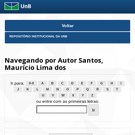
Skip
Voltar
navigation
REPOSITÓRIO INSTITUCIONAL DA UNB
Navegando por Autor Santos,
Maurício Lima dos
Ir para:
0-9
A
B
C
D
E
F
G
H
I
J
K
L
M
N
O
P
Q
R
S
T
U
V
W
X
Y
Z
ou entre com as primeiras letras: