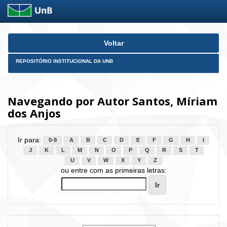
Skip
Voltar
navigation
REPOSITÓRIO INSTITUCIONAL DA UNB
Navegando por Autor Santos, Míriam
dos Anjos
Ir para:
0-9
A
B
C
D
E
F
G
H
I
J
K
L
M
N
O
P
Q
R
S
T
U
V
W
X
Y
Z
ou entre com as primeiras letras: