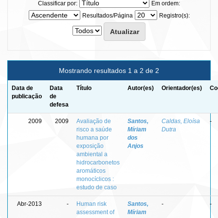
Classificar por:
Em ordem:
Resultados/Página
Registro(s):
Mostrando resultados 1 a 2 de 2
Data de
Data
Título
Autor(es)
Orientador(es)
Co
publicação
de
defesa
2009
2009
Avaliação de
Santos,
Caldas, Eloísa
-
risco a saúde
Míriam
Dutra
humana por
dos
exposição
Anjos
ambiental a
hidrocarbonetos
aromáticos
monocíclicos :
estudo de caso
Abr-2013
-
Human risk
Santos,
-
-
assessment of
Míriam