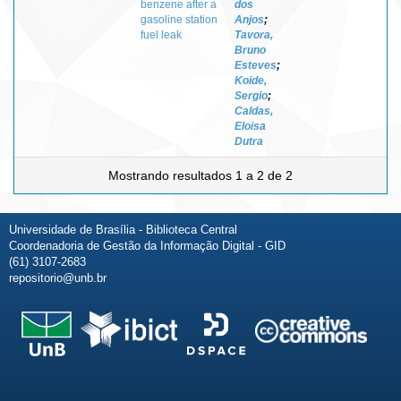
benzene after a
dos
gasoline station
Anjos
;
fuel leak
Tavora,
Bruno
Esteves
;
Koide,
Sergio
;
Caldas,
Eloisa
Dutra
Mostrando resultados 1 a 2 de 2
Universidade de Brasília - Biblioteca Central
Coordenadoria de Gestão da Informação Digital - GID
(61) 3107-2683
repositorio@unb.br