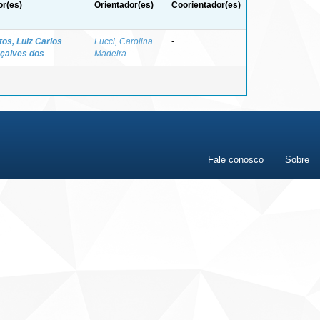
or(es)
Orientador(es)
Coorientador(es)
tos, Luiz Carlos
Lucci, Carolina
-
çalves dos
Madeira
Fale conosco
Sobre