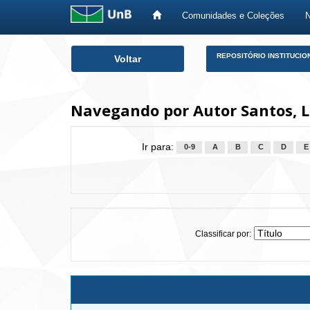
Comunidades e Coleções
Skip
REPOSITÓRIO INSTITUCIO
Voltar
navigation
Navegando por Autor Santos, L
Ir para:
0-9
A
B
C
D
E
Classificar por: