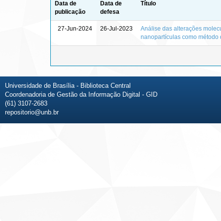
Data de
Data de
Título
publicação
defesa
27-Jun-2024
26-Jul-2023
Análise das alterações molec
nanopartículas como método d
Universidade de Brasília - Biblioteca Central
Coordenadoria de Gestão da Informação Digital - GID
(61) 3107-2683
repositorio@unb.br