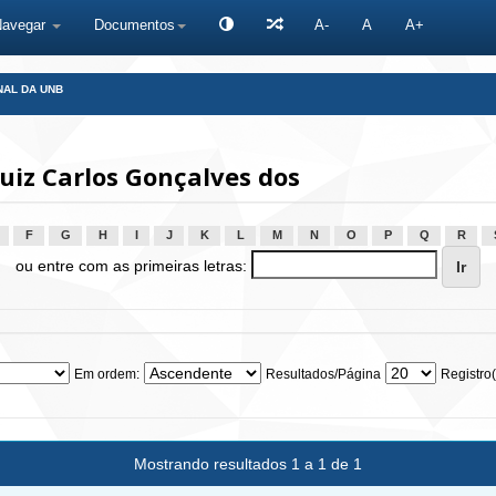
Navegar
Documentos
A-
A
A+
NAL DA UNB
uiz Carlos Gonçalves dos
F
G
H
I
J
K
L
M
N
O
P
Q
R
ou entre com as primeiras letras:
Em ordem:
Resultados/Página
Registro(
Mostrando resultados 1 a 1 de 1