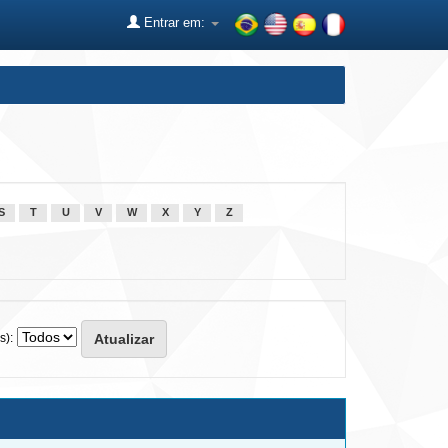
Entrar em:
S
T
U
V
W
X
Y
Z
s):