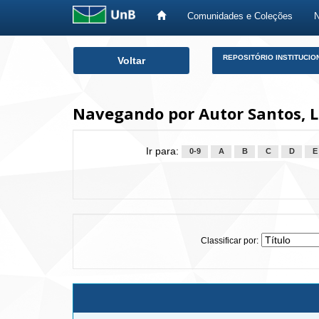
Comunidades e Coleções
Skip
REPOSITÓRIO INSTITUCIO
Voltar
navigation
Navegando por Autor Santos, 
Ir para:
0-9
A
B
C
D
E
Classificar por: