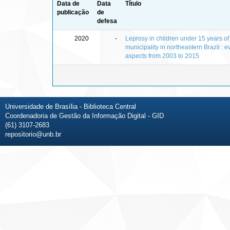
Data de
Data
Título
publicação
de
defesa
2020
-
Leprosy in children under 15 years of
municipality in northeastern Brazil : e
aspects from 2003 to 2015
Universidade de Brasília - Biblioteca Central
Coordenadoria de Gestão da Informação Digital - GID
(61) 3107-2683
repositorio@unb.br