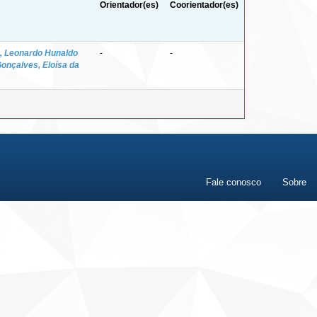
Orientador(es)
Coorientador(es)
, Leonardo Hunaldo
-
-
onçalves, Eloísa da
Fale conosco
Sobre