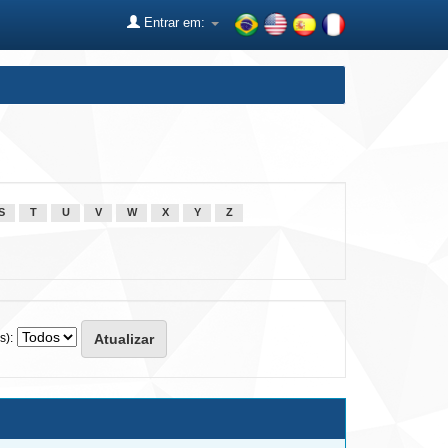
Entrar em:
S
T
U
V
W
X
Y
Z
s):