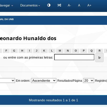
Navegar
Documentos
A-
A
A+
NAL DA UNB
Leonardo Hunaldo dos
F
G
H
I
J
K
L
M
N
O
P
Q
R
ou entre com as primeiras letras:
Em ordem:
Resultados/Página
Registro(
Mostrando resultados 1 a 1 de 1