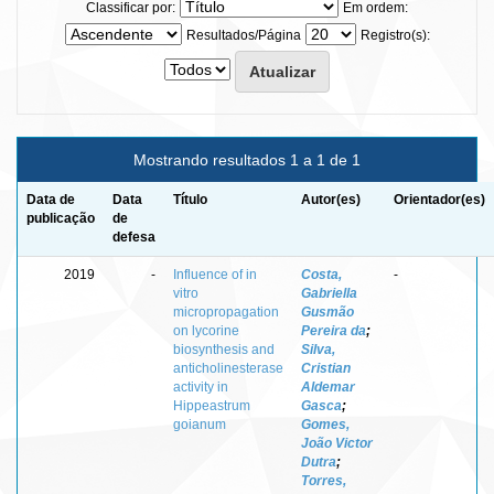
Classificar por:
Em ordem:
Resultados/Página
Registro(s):
Mostrando resultados 1 a 1 de 1
Data de
Data
Título
Autor(es)
Orientador(es)
publicação
de
defesa
2019
-
Influence of in
Costa,
-
vitro
Gabriella
micropropagation
Gusmão
on lycorine
Pereira da
;
biosynthesis and
Silva,
anticholinesterase
Cristian
activity in
Aldemar
Hippeastrum
Gasca
;
goianum
Gomes,
João Victor
Dutra
;
Torres,