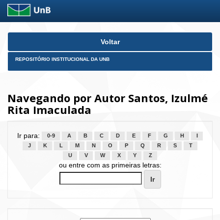
Skip
Voltar
navigation
REPOSITÓRIO INSTITUCIONAL DA UNB
Navegando por Autor Santos, Izulmé
Rita Imaculada
Ir para:
0-9
A
B
C
D
E
F
G
H
I
J
K
L
M
N
O
P
Q
R
S
T
U
V
W
X
Y
Z
ou entre com as primeiras letras: